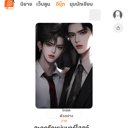
ข้ามไปยังเนื้อหาหลัก
นิยาย
เว็บตูน
อีบุ๊ก
มุมนักเขียน
โหลด
สะดุด
ตัวอย่าง
รัก
วาย
หนุ่ม