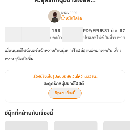
สะดุดรักหนุ่มบาร์โฮสต์...
บาร์
โฮสต์...
นามปากกา
น้ำหมึกใสใส
เรื่อง
สะดุด
รัก
63.67K
153
196
PG ทั่วไป
PDF/EPUB
31 มี.ค. 67
หนุ่ม
จำนวนคำ
จำนวนหน้า (A5)
ยอดวิว
ระดับเนื้อหา
ประเภทไฟล์
วันที่วางขาย
บาร์
โฮสต์
เมื่อหนุ่มดีไซน์เนอร์หน้าหวานกับหนุ่มบาร์โฮสต์สุดหล่อมาเจอกัน เรื่อง
หวาน ๆจึงเกิดขึ้น
เรื่องนี้ยังมีในรูปแบบรายตอนให้อ่านด้วยนะ
สะดุดรักหนุ่มบาร์โฮสต์
ติดตามเรื่องนี้
อีบุ๊กที่คล้ายกับเรื่องนี้