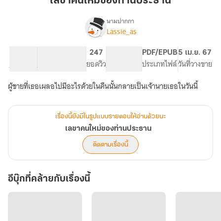
เลขาคนใหม่ของท่านประธาน
ของ
ท่าน
นามปากกา
Lassie_as
เรื่อง
ประธาน
เลขา
คน
34.74K
177
247
PG ทั่วไป
PDF/EPUB
5 เม.ย. 67
ใหม่
จำนวนคำ
จำนวนหน้า (A5)
ยอดวิว
ระดับเนื้อหา
ประเภทไฟล์
วันที่วางขาย
ของ
ท่าน
ผู้ชายที่เธอเผลอไปมีอะไรด้วยในคืนนั้นกลายเป็นเจ้านายเธอในวันนี้
ประธาน
เรื่องนี้ยังมีในรูปแบบรายตอนให้อ่านด้วยนะ
เลขาคนใหม่ของท่านประธาน
ติดตามเรื่องนี้
อีบุ๊กที่คล้ายกับเรื่องนี้