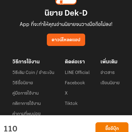
นิยาย Dek-D
App ที่จะทำให้คุณอ่านนิยายจนวางมือถือไม่ลง!
ดาวน์โหลดแอป
วิธีการใช้งาน
ติดต่อเรา
เพิ่มเติม
วิธีเติม Coin / ชำระเงิน
LINE Official
ข่าวสาร
วิธีซื้อนิยาย
Facebook
เขียนนิยาย
คู่มือการใช้งาน
X
กติกาการใช้งาน
Tiktok
คำถามที่พบบ่อย
Dek-D.com ใช้คุกกี้เพื่อพัฒนาประสบการณ์ของ ผู้ใช้ให้ดียิ่งขึ้น
110
ซื้ออีบุ๊ก
ยอมรับ