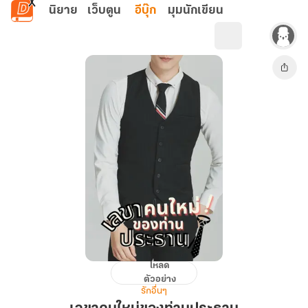
ข้ามไปยังเนื้อหาหลัก
นิยาย
เว็บตูน
อีบุ๊ก
มุมนักเขียน
โหลด
เลขา
ตัวอย่าง
คน
รักอื่นๆ
ใหม่