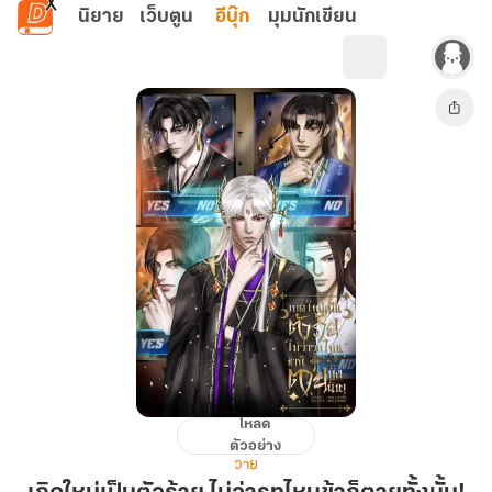
ข้ามไปยังเนื้อหาหลัก
นิยาย
เว็บตูน
อีบุ๊ก
มุมนักเขียน
โหลด
เกิด
ตัวอย่าง
ใหม่
วาย
เป็น