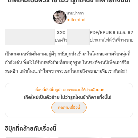
เกิดใหม่เป็นตัวร้าย ไม่ว่ารูทไหนข้าก็ตายทั้งนั้น!
ตัว
ร้าย
นามปากกา
milemind
เรื่อง
ไม่
เกิด
ว่า
ใหม่
115.99K
691
320
NC 18
PDF/EPUB
6 เม.ย. 67
รูท
เป็น
จำนวนคำ
จำนวนหน้า (A5)
ยอดวิว
ระดับเนื้อหา
ประเภทไฟล์
วันที่วางขาย
ไหน
ตัว
ร้าย
ข้า
เป็นเกมเมอร์สตรีมเกมอยู่ดีๆ กลับถูกส่งเข้ามาในโลกของเกมจีบหนุ่มที่
ไม่
ก็
ว่า
กำลังเล่น ทั้งยังได้รับบทตัวร้ายที่ตายทุกรูท! ไหนจะต้องหนีเพื่อเอาชีวิต
ตาย
รูท
รอดอีก แล้วก็นะ...ทำไมพวกพระเอกในเกมถึงพยายามจีบเขากันล่ะ!?
ทั้ง
ไหน
นั้น!
ข้า
ก็
เรื่องนี้ยังมีในรูปแบบรายตอนให้อ่านด้วยนะ
ตาย
ทั้ง
เกิดใหม่เป็นตัวร้าย ไม่ว่ารูทไหนข้าก็ตายทั้งนั้น!
นั้น!
ติดตามเรื่องนี้
อีบุ๊กที่คล้ายกับเรื่องนี้