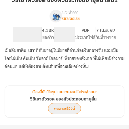
วิธีเอาตัวรอด ของตัวประกอบอายุสั้น เล่ม1
รอด
ของ
นามปากกา
GraradiaS
เรื่อง
ตัวประกอบ
วิธี
อายุ
เอา
812
4.13K
PG ทั่วไป
PDF
7 เม.ย. 67
สั้น
ตัว
จำนวนหน้า (A5)
ยอดวิว
ระดับเนื้อหา
ประเภทไฟล์
วันที่วางขาย
เล่ม1
รอด
ของ
เมื่อลืมตาตื่น 'เขา' ก็ดันมาอยู่ในนิยายที่อ่านก่อนงีบกลางวัน แถมเป็น
ตัวประกอบ
อายุ
ใครไม่เป็น ดันเป็น 'โนอาร์ โกลมาร์' พี่ชายของตัวเอก ที่ไม่เพียงมีร่างกาย
สั้น
อ่อนแอ แต่ยังต้องตายตั้งแต่บทที่สามเสียอย่างนั้น!
เรื่องนี้ยังมีในรูปแบบรายตอนให้อ่านด้วยนะ
วิธีเอาตัวรอด ของตัวประกอบอายุสั้น
ติดตามเรื่องนี้