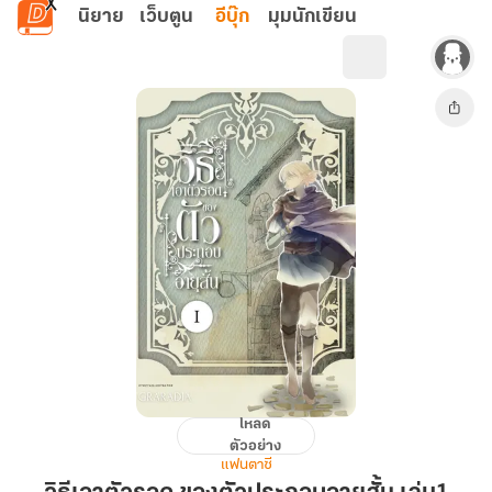
ข้ามไปยังเนื้อหาหลัก
นิยาย
เว็บตูน
อีบุ๊ก
มุมนักเขียน
โหลด
วิธี
ตัวอย่าง
เอา
แฟนตาซี
ตัว