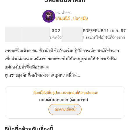
วสันต์บันดาลรัก
นามปากกา
หานหนี่ว์ , ปลายฝัน
เรื่อง
วสันต์
บันดาล
82.26K
454
302
PG ทั่วไป
PDF/EPUB
11 เม.ย. 67
รัก
จำนวนคำ
จำนวนหน้า (A5)
ยอดวิว
ระดับเนื้อหา
ประเภทไฟล์
วันที่วางขาย
(ตัวอย่าง)
เพราะชีวิตเข้าตาจน 'จ้าวผิงซี จึงต้องเริ่มปฏิบัติการณ์หาสามีที่อำนาจ
เพื่อช่วยต่ออนาคตน้องชายและช่วยไม่ให้นางถูกขายให้กับชายวิปริต
แต่มองไปทั่วทั้งเมืองหลวง
เรื่องนี้ยังมีในรูปแบบรายตอนให้อ่านด้วยนะ
วสันต์บันดาลรัก (ตัวอย่าง)
ติดตามเรื่องนี้
อีบุ๊กที่คล้ายกับเรื่องนี้