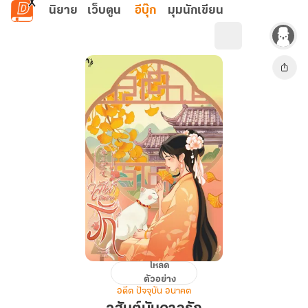
ข้ามไปยังเนื้อหาหลัก
นิยาย
เว็บตูน
อีบุ๊ก
มุมนักเขียน
โหลด
วสันต์
ตัวอย่าง
บันดาล
อดีต ปัจจุบัน อนาคต
รัก