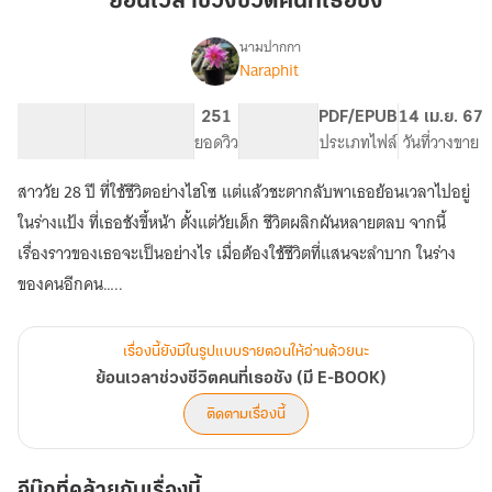
ย้อนเวลาช่วงชีวิตคนที่เธอชัง
ชีวิต
คน
นามปากกา
Naraphit
เรื่อง
ที่
ย้อน
เธอ
เวลา
102.76K
562
251
PG ทั่วไป
PDF/EPUB
14 เม.ย. 67
ชัง
ช่วง
จำนวนคำ
จำนวนหน้า (A5)
ยอดวิว
ระดับเนื้อหา
ประเภทไฟล์
วันที่วางขาย
ชีวิต
คน
สาววัย 28 ปี ที่ใช้ชีวิตอย่างไฮโซ แต่แล้วชะตากลับพาเธอย้อนเวลาไปอยู่
ที่
เธอ
ในร่างแป้ง ที่เธอชังขี้หน้า ตั้งแต่วัยเด็ก ชีวิตผลิกผันหลายตลบ จากนี้
ชัง
เรื่องราวของเธอจะเป็นอย่างไร เมื่อต้องใช้ชีวิตที่แสนจะลำบาก ในร่าง
(มี
ของคนอีกคน…..
E-
BOOK)
เรื่องนี้ยังมีในรูปแบบรายตอนให้อ่านด้วยนะ
ย้อนเวลาช่วงชีวิตคนที่เธอชัง (มี E-BOOK)
ติดตามเรื่องนี้
อีบุ๊กที่คล้ายกับเรื่องนี้