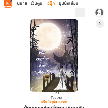
ข้ามไปยังเนื้อหาหลัก
นิยาย
เว็บตูน
อีบุ๊ก
มุมนักเขียน
โหลด
ย้อน
ตัวอย่าง
เวลา
อดีต ปัจจุบัน อนาคต
ช่วง