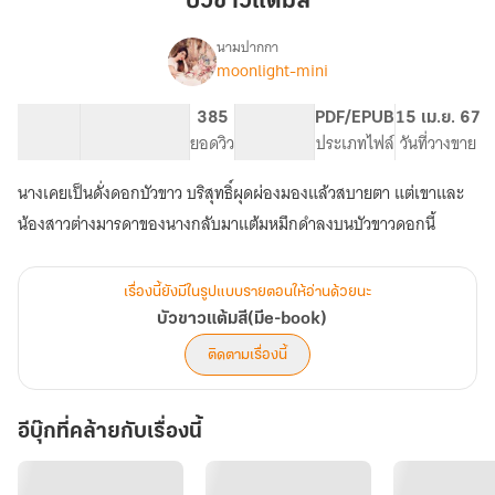
บัวขาวแต้มสี
นามปากกา
moonlight-mini
เรื่อง
บัวขาว
แต้ม
36.12K
192
385
PG ทั่วไป
PDF/EPUB
15 เม.ย. 67
สี(มีe-
จำนวนคำ
จำนวนหน้า (A5)
ยอดวิว
ระดับเนื้อหา
ประเภทไฟล์
วันที่วางขาย
book)
นางเคยเป็นดั่งดอกบัวขาว บริสุทธิ์ผุดผ่องมองแล้วสบายตา แต่เขาและ
น้องสาวต่างมารดาของนางกลับมาแต้มหมึกดำลงบนบัวขาวดอกนี้
เรื่องนี้ยังมีในรูปแบบรายตอนให้อ่านด้วยนะ
บัวขาวแต้มสี(มีe-book)
ติดตามเรื่องนี้
อีบุ๊กที่คล้ายกับเรื่องนี้