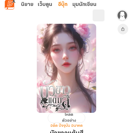
ข้ามไปยังเนื้อหาหลัก
นิยาย
เว็บตูน
อีบุ๊ก
มุมนักเขียน
โหลด
บัวขาว
ตัวอย่าง
แต้ม
อดีต ปัจจุบัน อนาคต
สี