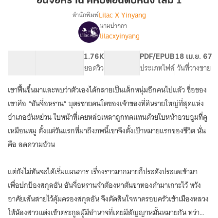
อันจื่อหราน คหบดีอันดับหนึ่ง เล่ม 1
คหบดี
Lilac X Yinyang
สำนักพิมพ์
อันดับ
นามปากกา
เรื่อ
หนึ่ง
lilacxyinyang
อันจื่อ
ง
เล่ม
หราน
1
คหบดี
133.6K
424
1.76K
PG ทั่วไป
PDF/EPUB
18 เม.ย. 67
อันดับ
จำนวนคำ
จำนวนหน้า (A5)
ยอดวิว
ระดับเนื้อหา
ประเภทไฟล์
วันที่วางขาย
หนึ่ง
เขาฟื้นขึ้นมาและพบว่าตัวเองได้กลายเป็นเด็กหนุ่มอีกคนไปแล้ว ชื่อของ
เขาคือ “อันจื่อหราน” บุตรชายคนโตของเจ้าของที่ดินรายใหญ่ที่สุดแห่ง
อำเภออันหย่วน ใบหน้าที่เคยหล่อเหลาถูกทดแทนด้วยใบหน้าอวบอูมที่ดู
เหมือนหมู ตั้งแต่วันแรกที่มาถึงภพนี้เขาจึงตั้งเป้าหมายแรกของชีวิต นั่น
คือ ลดความอ้วน
แต่ยังไม่ทันจะได้เริ่มแผนการ เรื่องราวมากมายก็ประดังประเดเข้ามา
เพื่อปกป้องสกุลอัน อันจื่อหรานจำต้องหาต้นขาทองคำมาเกาะไว้ หวัง
อาศัยเส้นสายไว้คุ้มครองสกุลอัน จึงตัดสินใจพาครอบครัวเข้าเมืองหลวง
ให้น้องสาวแต่งเข้าตระกูลผู้มีอำนาจที่เคยมีสัญญาหมั้นหมายกัน ทว่า