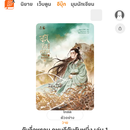
ข้ามไปยังเนื้อหาหลัก
นิยาย
เว็บตูน
อีบุ๊ก
มุมนักเขียน
โหลด
อัน
ตัวอย่าง
จื่อ
วาย
หราน