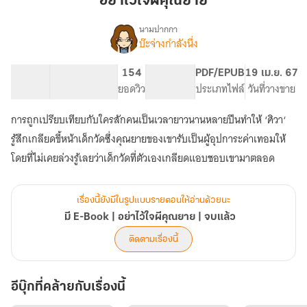
อย่าไว้ใจผีคุณยาย
คุณ
ยาย
นามปากกา
บ๊ะจ่างกำลังนึ่ง
เรื่อง
มี
E-
88.34K
305
154
PG ทั่วไป
PDF/EPUB
19 เม.ย. 67
Book
จำนวนคำ
จำนวนหน้า (A5)
ยอดวิว
ระดับเนื้อหา
ประเภทไฟล์
วันที่วางขาย
|
อย่า
การถูกเปรียบเทียบกับใครสักคนเป็นเวลายาวนานหลายปีนทำให้ ‘ศิวา‘
ไว้ใจ
ผี
รู้สึกเกลียดขี้หน้าเด็กวัดซึ่งคุณยายของเขารับเป็นผู้อุปการะค่าเทอมให้
คุณ
โดยที่ไม่เคยล่วงรู้เลยว่าเด็กวัดที่ตัวเองเกลียดแอบชอบเขามาตลอด
ยาย
|
จบ
เรื่องนี้ยังมีในรูปแบบรายตอนให้อ่านด้วยนะ
แล้ว
มี E-Book | อย่าไว้ใจผีคุณยาย | จบแล้ว
ติดตามเรื่องนี้
อีบุ๊กที่คล้ายกับเรื่องนี้