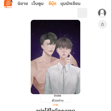
ข้ามไปยังเนื้อหาหลัก
นิยาย
เว็บตูน
อีบุ๊ก
มุมนักเขียน
โหลด
อย่า
ตัวอย่าง
ไว้ใจ
วาย
ผี