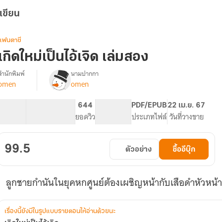
เขียน
แฟนตาซี
เกิดใหม่เป็นไอ้เจิด เล่มสอง
สำนักพิมพ์
นามปากกา
omen
omen
รื่อง
เกิด
ใหม่
66.42K
258
644
PG ทั่วไป
PDF/EPUB
22 เม.ย. 67
เป็น
จำนวนคำ
จำนวนหน้า (A5)
ยอดวิว
ระดับเนื้อหา
ประเภทไฟล์
วันที่วางขาย
ไอ้
เจิด
99.5
ตัวอย่าง
ซื้ออีบุ๊ก
ลูกชายกำนันในยุคหกศูนย์ต้องเผชิญหน้ากับเสือดำหัวหน้าชุ
เรื่องนี้ยังมีในรูปแบบรายตอนให้อ่านด้วยนะ