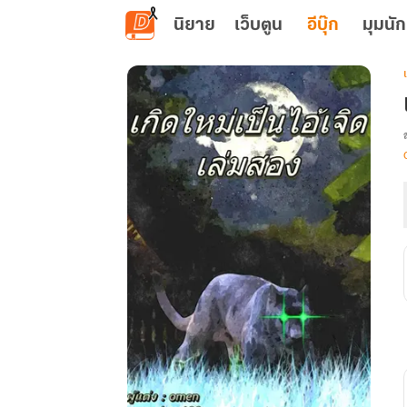
ข้ามไปยังเนื้อหาหลัก
นิยาย
เว็บตูน
อีบุ๊ก
มุมนัก
เ