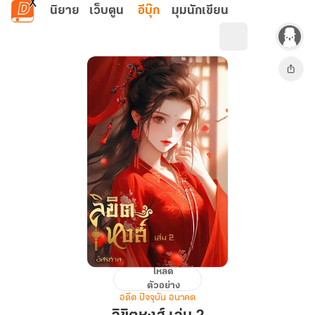
ข้ามไปยังเนื้อหาหลัก
นิยาย
เว็บตูน
อีบุ๊ก
มุมนักเขียน
โหลด
ลิขิต
ตัวอย่าง
หงส์
อดีต ปัจจุบัน อนาคต
เล่ม