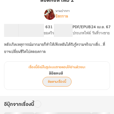
ลิขิตหงส์ เล่ม 2
2
นามปากกา
อิสรกาล
เรื่อง
ลิขิต
หงส์
63.12K
166
631
PG ทั่วไป
PDF/EPUB
24 เม.ย. 67
จำนวนคำ
จำนวนหน้า (A5)
ยอดวิว
ระดับเนื้อหา
ประเภทไฟล์
วันที่วางขาย
หลังเกิดเหตุการณ์มากมายก็ทำให้เฟิงหลันได้รับรู้ความจริงบางสิ่ง...ที่
อาจเปลี่ยนชีวิตไปตลอดกาล
เรื่องนี้ยังมีในรูปแบบรายตอนให้อ่านด้วยนะ
ลิขิตหงส์
ติดตามเรื่องนี้
อีบุ๊กจากเรื่องนี้