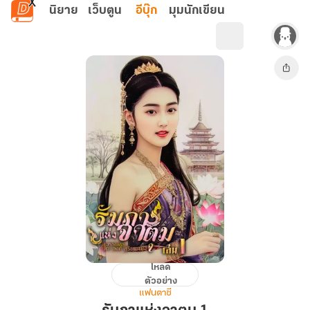
ข้ามไปยังเนื้อหาหลัก
นิยาย
เว็บตูน
อีบุ๊ก
มุมนักเขียน
โหลด
รัมภา
ตัวอย่าง
แห่ง
แฟนตาซี
จา