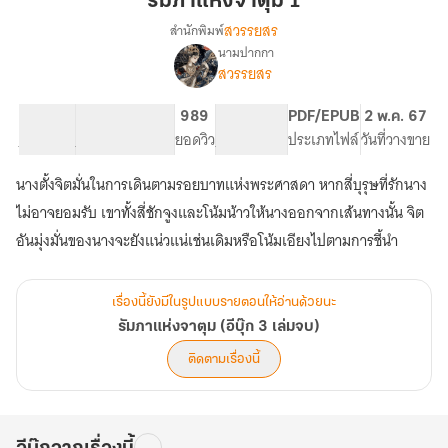
รัมภาแห่งจาตุม 1
ตุม
สวรรยสร
สำนักพิมพ์
1
นามปากกา
เรื่อง
สวรรยสร
รัมภา
แห่ง
จา
74.64K
354
989
PG ทั่วไป
PDF/EPUB
2 พ.ค. 67
ตุม
จำนวนคำ
จำนวนหน้า (A5)
ยอดวิว
ระดับเนื้อหา
ประเภทไฟล์
วันที่วางขาย
(อี
บุ๊ก
นางตั้งจิตมั่นในการเดินตามรอยบาทแห่งพระศาสดา หากสี่บุรุษที่รักนาง
3
ไม่อาจยอมรับ เขาทั้งสี่ชักจูงและโน้มน้าวให้นางออกจากเส้นทางนั้น จิต
เล่ม
จบ)
อันมุ่งมั่นของนางจะยังแน่วแน่เช่นเดิมหรือโน้มเอียงไปตามการชี้นำ
เรื่องนี้ยังมีในรูปแบบรายตอนให้อ่านด้วยนะ
รัมภาแห่งจาตุม (อีบุ๊ก 3 เล่มจบ)
ติดตามเรื่องนี้