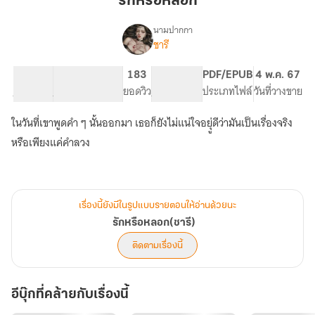
รักหรือหลอก
นามปากกา
ชารี
เรื่อง
รัก
หรือ
70.01K
387
183
PG ทั่วไป
PDF/EPUB
4 พ.ค. 67
หลอก(ชารี)
จำนวนคำ
จำนวนหน้า (A5)
ยอดวิว
ระดับเนื้อหา
ประเภทไฟล์
วันที่วางขาย
ในวันที่เขาพูดคำ ๆ นั้นออกมา เธอก็ยังไม่แน่ใจอยุู่ดีว่ามันเป็นเรื่องจริง
หรือเพียงแค่คำลวง
เรื่องนี้ยังมีในรูปแบบรายตอนให้อ่านด้วยนะ
รักหรือหลอก(ชารี)
ติดตามเรื่องนี้
อีบุ๊กที่คล้ายกับเรื่องนี้