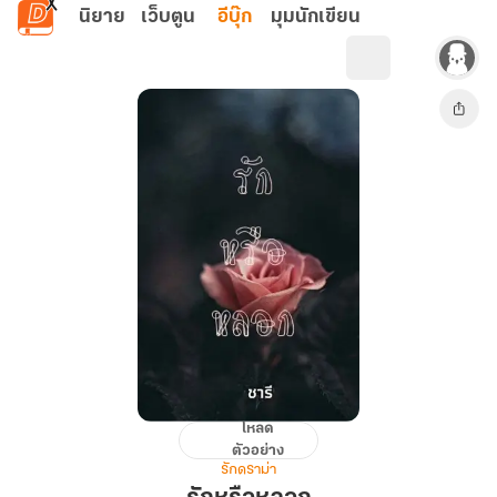
ข้ามไปยังเนื้อหาหลัก
นิยาย
เว็บตูน
อีบุ๊ก
มุมนักเขียน
โหลด
รัก
ตัวอย่าง
หรือ
รักดราม่า
หลอก