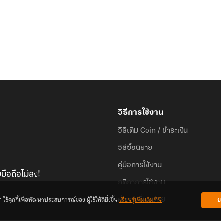
วิธีการใช้งาน
วิธีเติม Coin / ชำระเงิน
วิธีซื้อนิยาย
คู่มือการใช้งาน
มือถือไม่ลง!
กติกาการใช้งาน
้คุกกี้เพื่อพัฒนาประสบการณ์ของ ผู้ใช้ให้ดียิ่งขึ้น
เรียนรู้เพิ่มเติมที่นี่
ย
คำถามที่พบบ่อย