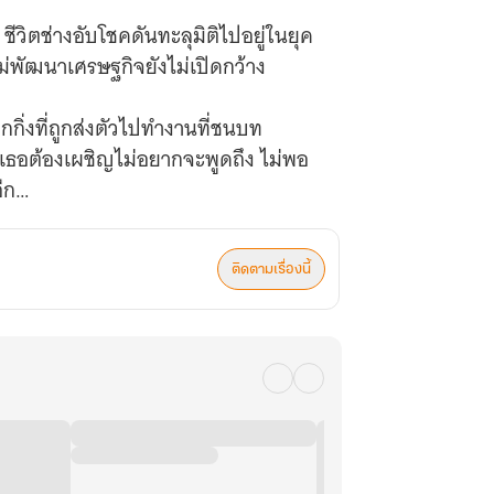
่ง ชีวิตช่างอับโชคดันทะลุมิติไปอยู่ในยุค
่พัฒนาเศรษฐกิจยังไม่เปิดกว้าง
กิ่งที่ถูกส่งตัวไปทำงานที่ชนบท
ี่เธอต้องเผชิญไม่อยากจะพูดถึง ไม่พอ
ีก
 ทิ้งสามีและลูก ๆ ไป...หลังจากนั้น
ติดตามเรื่องนี้
้ายอย่างเธอ ทำให้เธอมีจุดจบอย่างอนาถ
้ห่างจากพระนางในนิยายเรื่องนี้
ใช้ชีวิตอย่างมีความสุขแล้วรอวันตาย...