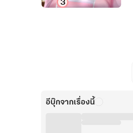
ทะลุ
มิติ
มา
อยู่
ใน
ร่าง
ของ
นาง
ร้าย
ตัวประกอบ
ยุค
70
เล่ม
อีบุ๊กจากเรื่องนี้
3