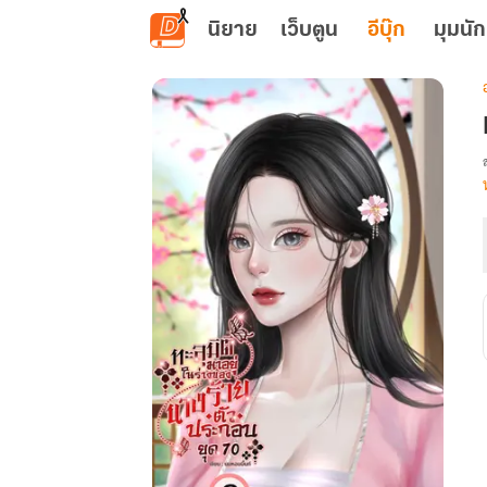
ข้ามไปยังเนื้อหาหลัก
นิยาย
เว็บตูน
อีบุ๊ก
มุมนัก
เ