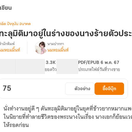
เขียน
อดีต ปัจจุบัน อนาคต
ทะลุมิติมาอยู่ในร่างของนางร้ายตัวประ
สำนักพิมพ์
นามปากกา
นมหอมมิ้นท์
นมหอมมิ้นท์
รื่อง
ทะลุ
มิติ
36.22K
157
3.3K
PG ทั่วไป
PDF/EPUB
6 พ.ค. 67
มา
จำนวนคำ
จำนวนหน้า (A5)
ยอดวิว
ระดับเนื้อหา
ประเภทไฟล์
วันที่วางขาย
อยู่
ใน
ร่าง
75
ตัวอย่าง
ซื้ออีบุ๊ก
ของ
นาง
ร้าย
นั่งทำงานอยู่ดี ๆ ดันทะลุมิติมาอยู่ในยุคที่ข้าวยากหมาก
ตัวประกอบ
ยุค
ในนิยายที่ทำลายชีวิตของพระนางในเรื่อง นางเอกก็ย้อนเว
70
ให้รอดก่อน