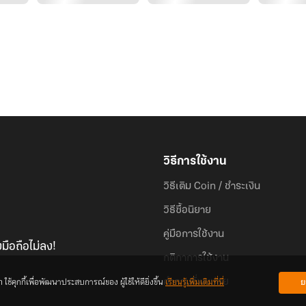
วิธีการใช้งาน
วิธีเติม Coin / ชำระเงิน
วิธีซื้อนิยาย
คู่มือการใช้งาน
มือถือไม่ลง!
กติกาการใช้งาน
้คุกกี้เพื่อพัฒนาประสบการณ์ของ ผู้ใช้ให้ดียิ่งขึ้น
เรียนรู้เพิ่มเติมที่นี่
ย
คำถามที่พบบ่อย