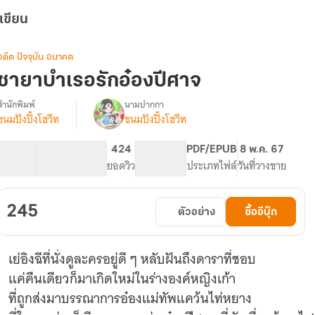
เขียน
อดีต ปัจจุบัน อนาคต
ชายาบำเรอรักอ๋องปีศาจ
สำนักพิมพ์
นามปากกา
ขนมปังปิ้งโฮวีท
ขนมปังปิ้งโฮวีท
รื่อง
ชายา
บำเรอ
70.78K
328
424
PG ทั่วไป
PDF/EPUB
8 พ.ค. 67
รัก
จำนวนคำ
จำนวนหน้า (A5)
ยอดวิว
ระดับเนื้อหา
ประเภทไฟล์
วันที่วางขาย
อ๋อง
ปีศาจ
245
ตัวอย่าง
ซื้ออีบุ๊ก
เย่อิงฉีที่นั่งดูละครอยู่ดี ๆ หลับฝันถึงดาราที่ชอบ
แค่คืนเดียวก็มาเกิดใหม่ในร่างองค์หญิงเก้า
ที่ถูกส่งมาบรรณาการอ๋องแม่ทัพแคว้นไท่หยาง