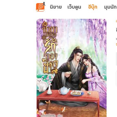
ข้ามไปยังเนื้อหาหลัก
นิยาย
เว็บตูน
อีบุ๊ก
มุมนัก
เ