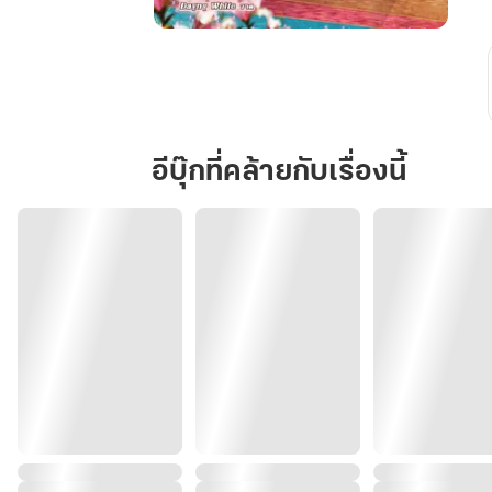
ชายา
บำเรอ
รัก
อ๋อง
ปีศาจ
อีบุ๊กที่คล้ายกับเรื่องนี้