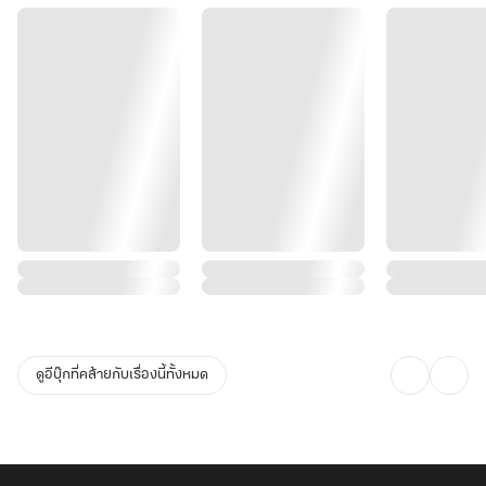
ดูอีบุ๊กที่คล้ายกับเรื่องนี้ทั้งหมด