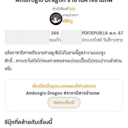
Ambrogio Dragon ราชาปีศาจข้ามภพ
ปีศาจ
Tolv
สำนักพิมพ์
ข้าม
นามปากกา
Ambrogio
เรื่อง
ภพ
รษิริญ
Dragon
#ราชา
71.65K
368
266
PG ทั่วไป
PDF/EPUB
16 พ.ค. 67
ปีศาจ
จำนวนคำ
จำนวนหน้า (A5)
ยอดวิว
ระดับเนื้อหา
ประเภทไฟล์
วันที่วางขาย
ข้าม
ภพ
อดีตราชาปีศาจหรือนายท่านลูเซียโน่ในยามนี้ดูสง่างามและสูง
ศักดิ์...หากเขาไม่กัดไก่ทอดราดซอสจนเปรอะเปื้อนไปรอบปากแล้วส่วน
หนึ่ง
เรื่องนี้ยังมีในรูปแบบรายตอนให้อ่านด้วยนะ
Ambrogio Dragon #ราชาปีศาจข้ามภพ
ติดตามเรื่องนี้
อีบุ๊กที่คล้ายกับเรื่องนี้