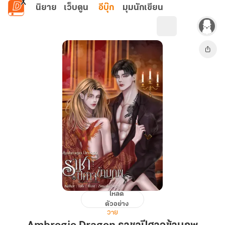
ข้ามไปยังเนื้อหาหลัก
นิยาย
เว็บตูน
อีบุ๊ก
มุมนักเขียน
โหลด
Ambrogio
ตัวอย่าง
Dragon
วาย
ราชา