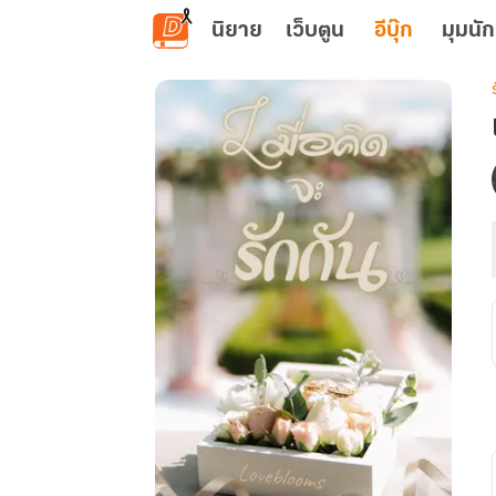
ข้ามไปยังเนื้อหาหลัก
นิยาย
เว็บตูน
อีบุ๊ก
มุมนัก
เ