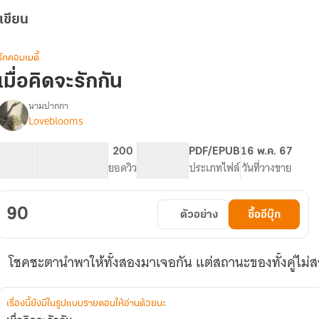
เขียน
รักคอมเมดี้
เมื่อคิดจะรักกัน
นามปากกา
Loveblooms
รื่อง
เมื่อ
คิด
45.4K
292
200
PG ทั่วไป
PDF/EPUB
16 พ.ค. 67
จะ
จำนวนคำ
จำนวนหน้า (A5)
ยอดวิว
ระดับเนื้อหา
ประเภทไฟล์
วันที่วางขาย
รัก
กัน
90
ตัวอย่าง
ซื้ออีบุ๊ก
โชคชะตานำพาให้ทั้งสองมาเจอกัน แต่สถานะของทั้งคู่ไม่ส
เรื่องนี้ยังมีในรูปแบบรายตอนให้อ่านด้วยนะ