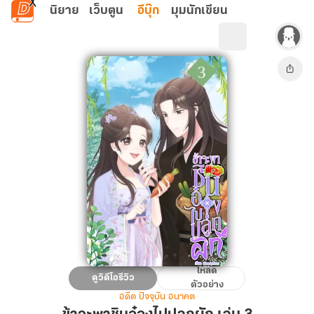
ข้ามไปยังเนื้อหาหลัก
นิยาย
เว็บตูน
อีบุ๊ก
มุมนักเขียน
โหลด
ข้า
ดูวิดีโอรีวิว
ตัวอย่าง
จะ
อดีต ปัจจุบัน อนาคต
พา