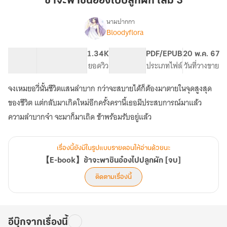
ข้าจะพาชินอ๋องไปปลูกผัก เล่ม 3
ชิน
อ๋อง
นามปากกา
Bloodyflora
【E-
ไป
เรื่อง
book】
ปลูก
ข้า
50.52K
180
1.34K
PG ทั่วไป
PDF/EPUB
20 พ.ค. 67
ผัก
จะ
จำนวนคำ
จำนวนหน้า (A5)
ยอดวิว
ระดับเนื้อหา
ประเภทไฟล์
วันที่วางขาย
เล่ม
พา
3
ชิน
จงเหมยอวี่นั้นชีวิตแสนลำบาก กว่าจะสบายได้ก็ต้องมาตายในจุดสูงสุด
อ๋อง
ของชีวิต แต่กลับมาเกิดใหม่อีกครั้งครานี้เธอมีประสบการณ์มาแล้ว
ไป
ปลูก
ความลำบากจ๋า จะมาก็มาเถิด ข้าพร้อมรับอยู่แล้ว
ผัก
[จบ]
เรื่องนี้ยังมีในรูปแบบรายตอนให้อ่านด้วยนะ
【E-book】ข้าจะพาชินอ๋องไปปลูกผัก [จบ]
ติดตามเรื่องนี้
อีบุ๊กจากเรื่องนี้