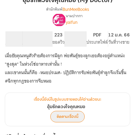
อุ้มรักดวงใจคุณหมอ (My Doctor)
คุณ
BunMeeBooks
สำนักพิมพ์
หมอ
นามปากกา
เรื่อง
(My
yaifun
อุ้ม
Doctor)
รัก
ดวงใจ
32.8K
275
223
PG ทั่วไป
PDF
12 ม.ค. 66
คุณ
จำนวนคำ
จำนวนหน้า (A5)
ยอดวิว
ระดับเนื้อหา
ประเภทไฟล์
วันที่วางขาย
หมอ
เมื่อยัยคุณหนูตัวร้ายต้องการมีลูก พ่อพันธุ์ของลูกเธอต้องอยู่ตำแหน่ง
"สูงสุด" ในห่วงโซ่อาหารเท่านั้น !
และเขาคนนั้นก็คือ -หมอปรเมศ- ปฏิบัติการจับพ่อพันธุ์ทำลูกจึงเริ่มขึ้น
#ฉีกทุกกฎของการจีบหมอ
เรื่องนี้ยังมีในรูปแบบรายตอนให้อ่านด้วยนะ
อุ้มรักดวงใจคุณหมอ
ติดตามเรื่องนี้