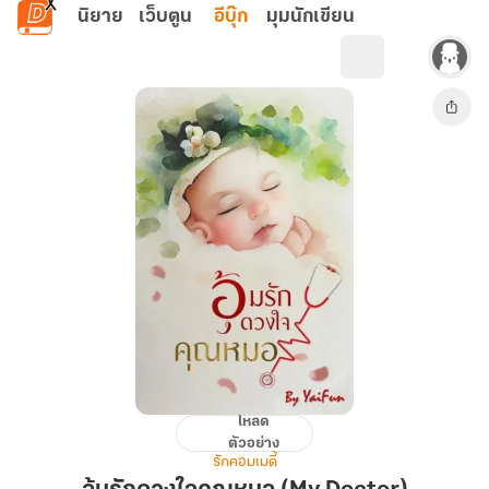
ข้ามไปยังเนื้อหาหลัก
นิยาย
เว็บตูน
อีบุ๊ก
มุมนักเขียน
โหลด
อุ้ม
ตัวอย่าง
รัก
รักคอมเมดี้
ดวงใจ