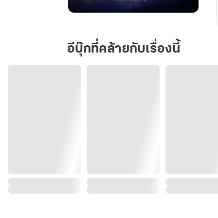
The
song
:
อีบุ๊กที่คล้ายกับเรื่องนี้
Lost
god
ลำนำ
สุดท้าย
ของ
เทพเจ้า