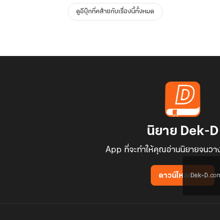
ดูอีบุ๊กที่คล้ายกับเรื่องนี้ทั้งหมด
นิยาย Dek-D
App ที่จะทำให้คุณอ่านนิยายจนวาง
Dek-D.com ใช
ดาวน์โหลดแอป