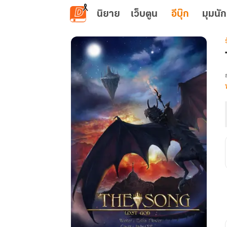
ข้ามไปยังเนื้อหาหลัก
นิยาย
เว็บตูน
อีบุ๊ก
มุมนัก
เ
: