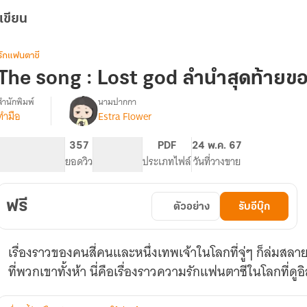
เขียน
รักแฟนตาซี
The song : Lost god ลำนำสุดท้ายขอ
สำนักพิมพ์
นามปากกา
ทำมือ
Estra Flower
(END)
รื่อง
THE
SONG
189
357
PG ทั่วไป
PDF
24 พ.ค. 67
จำนวนหน้า (A5)
ยอดวิว
ระดับเนื้อหา
ประเภทไฟล์
วันที่วางขาย
LOST
GOD
ลำนำ
ฟรี
ตัวอย่าง
รับอีบุ๊ก
สุดท้าย
ของ
เทพเจ้า
เรื่องราวของคนสี่คนและหนึ่งเทพเจ้าในโลกที่จู่ๆ ก็ล่มสล
(อ่าน
ฟรี
ที่พวกเขาทั้งห้า นี่คือเรื่องราวความรักแฟนตาซีในโลกที่ด
จน
จบ