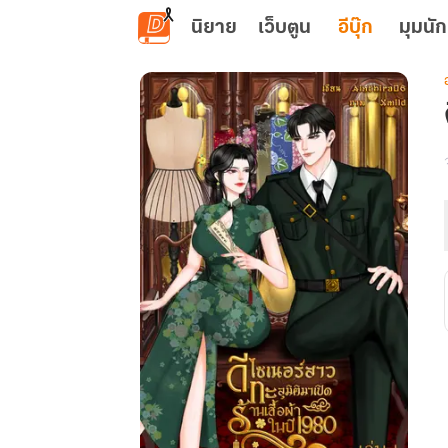
ข้ามไปยังเนื้อหาหลัก
นิยาย
เว็บตูน
อีบุ๊ก
มุมนัก
เ