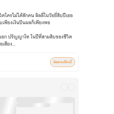
ิตใครไม่ได้สักคน ลิลลี่ในวัยยี่สิบปีเธอ
รับเพียงเงินปันผลก็เพียงพอ
เอก ปริญญาโท ในปีที่สามสิบของชีวิต
่อเสียง
ยดที่สะสมมาตลอด คิดว่าหลังความตาย
ติดตามเรื่องนี้
ลืมตาแล้วจะมาอยู่ในร่างของคนอื่น
ูกสาวคนโตของบ้านฉิน ฉินเสี่ยวหราน มี
พันตรี แม่เป็นหญิงในชนบท
สี่ยวหลิงเป็นนักเรียนมัธยมต้นชั้นปี