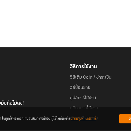
วิธีการใช้งาน
วิธีเติม Coin / ชำระเงิน
วิธีซื้อนิยาย
คู่มือการใช้งาน
มือถือไม่ลง!
กติกาการใช้งาน
้คุกกี้เพื่อพัฒนาประสบการณ์ของ ผู้ใช้ให้ดียิ่งขึ้น
เรียนรู้เพิ่มเติมที่นี่
ย
คำถามที่พบบ่อย