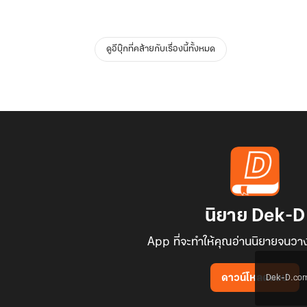
ดูอีบุ๊กที่คล้ายกับเรื่องนี้ทั้งหมด
นิยาย Dek-D
App ที่จะทำให้คุณอ่านนิยายจนวาง
Dek-D.com ใช
ดาวน์โหลดแอป