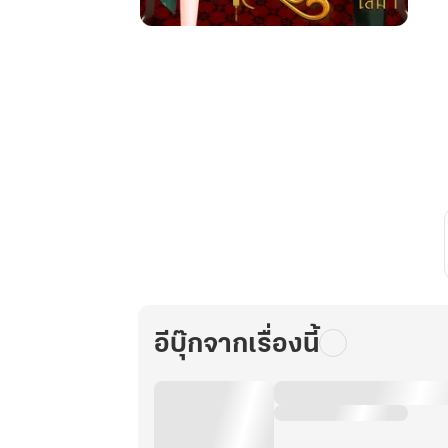
ดีไซเนอร์
สาว
ทะลุ
มิติ
มา
เปิด
ร้าน
เสื้อผ้า
ในปี1980
เล่ม
1
อีบุ๊กจากเรื่องนี้