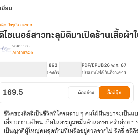
เขียน
อดีต ปัจจุบัน อนาคต
ดีไซเนอร์สาวทะลุมิติมาเปิดร้านเสื้อผ้า
นามปากกา
Ainthira06
รื่อง
ดีไซเนอร์
สาว
32.82K
161
862
PG ทั่วไป
PDF/EPUB
26 พ.ค. 67
ทะลุ
จำนวนคำ
จำนวนหน้า (A5)
ยอดวิว
ระดับเนื้อหา
ประเภทไฟล์
วันที่วางขาย
มิติ
มา
เปิด
169.5
ตัวอย่าง
ซื้ออีบุ๊ก
ร้าน
เสื้อผ้า
ในปี1980
ชีวิตของลิลลี่เป็นชีวิตที่ใครหลาย ๆ คนใฝ่ฝันอยาจะเป็นแบ
เดี่ยวมากแค่ไหน เกิดในตระกูลหมื่นล้านครอบครัวค่อย ๆ จา
เป็นญาติผู้ใหญ่คนสุดท้ายที่เหลืออยู่ดวลจากไป ลิลลี่ ลล