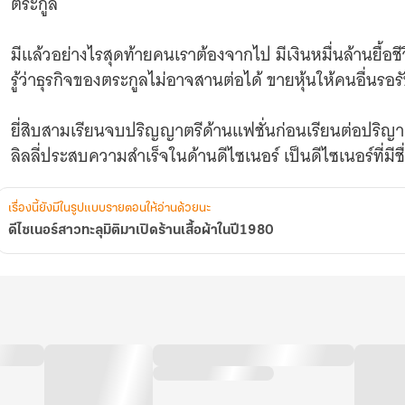
ตระกูล
มีแล้วอย่างไรสุดท้ายคนเราต้องจากไป มีเงินหมื่นล้านยื้อชีว
รู้ว่าธุรกิจของตระกูลไม่อาจสานต่อได้ ขายหุ้นให้คนอื่นรอ
ยี่สิบสามเรียนจบปริญญาตรีด้านแฟชั่นก่อนเรียนต่อปริญา
ลิลลี่ประสบความสำเร็จในด้านดีไซเนอร์ เป็นดีไซเนอร์ที่มีชื
ยังไม่ทันได้ใช้ชีวิตหลังเรียนจบก็เสียชีวิตจากความเครี
เรื่องนี้ยังมีในรูปแบบรายตอนให้อ่านด้วยนะ
คงจะถูกบรรพบุรุษสาปแช่งที่ดูแลตระกูลไม่ได้ ใครจะรู้ว่า
ดีไซเนอร์สาวทะลุมิติมาเปิดร้านเสื้อผ้าในปี1980
วันที่เจ็ดเดือนมกราคมปี 1980 ลิลลี่ตื่นขึ้นในในร่างของล
น้องสาวหนึ่งคน พ่อเป็นทหารหารเพิ่งได้รับเลื่อนขั้นเป้น
ฉินเสี่ยวหรานเป็นนักเรียนมัธยมปลายชั้นปีสุดท้าย ส่วนฉินเ
สุดท้ายที่จะขึ้นมัธยมปลาย