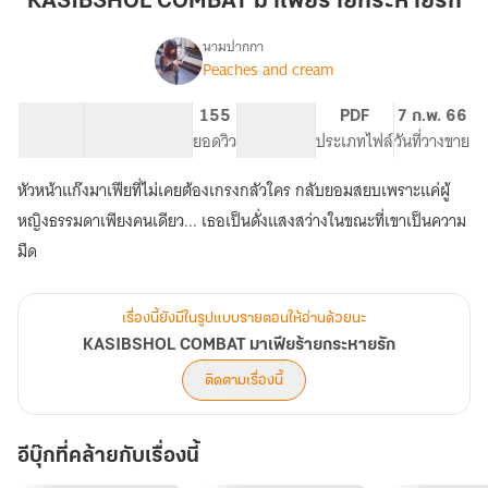
KASIBSHOL COMBAT มาเฟียร้ายกระหายรัก
ร้ายก
ระหาย
นามปากกา
Peaches and cream
KASIBSHOL
รัก
เรื่อง
COMBAT
มาเฟีย
122.73K
600
155
NC 18
PDF
7 ก.พ. 66
ร้ายก
จำนวนคำ
จำนวนหน้า (A5)
ยอดวิว
ระดับเนื้อหา
ประเภทไฟล์
วันที่วางขาย
ระหาย
รัก
หัวหน้าแก๊งมาเฟียที่ไม่เคยต้องเกรงกลัวใคร กลับยอมสยบเพราะแค่ผู้
หญิงธรรมดาเพียงคนเดียว... เธอเป็นดั่งแสงสว่างในขณะที่เขาเป็นความ
มืด
เรื่องนี้ยังมีในรูปแบบรายตอนให้อ่านด้วยนะ
KASIBSHOL COMBAT มาเฟียร้ายกระหายรัก
ติดตามเรื่องนี้
อีบุ๊กที่คล้ายกับเรื่องนี้