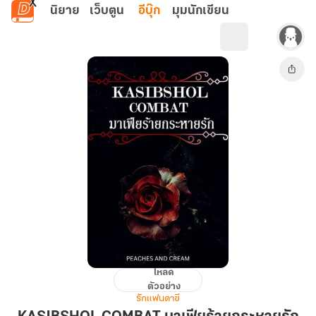
ข้ามไปยังเนื้อหาหลัก
นิยาย
เว็บตูน
อีบุ๊ก
มุมนักเขียน
โหลด
KASIBSHOL
ตัวอย่าง
COMBAT
รักแฟนตาซี
มาเฟีย