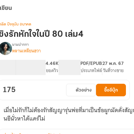
เขียน
อดีต ปัจจุบัน อนาคต
ชิงรักหักใจในปี 80 เล่ม4
นามปากกา
หลานเหลียนฮวา
รื่อง
ชิง
รัก
44.65K
325
4.46K
PG ทั่วไป
PDF/EPUB
27 พ.ค. 67
หักใจ
จำนวนคำ
จำนวนหน้า (A5)
ยอดวิว
ระดับเนื้อหา
ประเภทไฟล์
วันที่วางขาย
ในปี80
(มี
E
175
ตัวอย่าง
ซื้ออีบุ๊ก
Bookแล้ว)
เมื่อไม่รักก็ไม่ต้องรักสัญญารุ่นพ่อที่มาเป็นข้อผูกมัดดั่ง
นอีนั่วหาได้แคร์ไม่