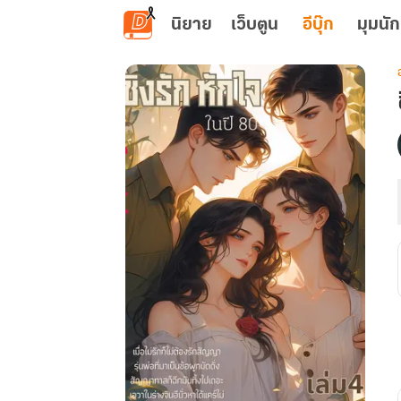
ข้ามไปยังเนื้อหาหลัก
นิยาย
เว็บตูน
อีบุ๊ก
มุมนัก
เ