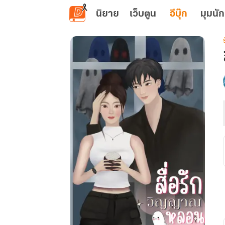
ข้ามไปยังเนื้อหาหลัก
นิยาย
เว็บตูน
อีบุ๊ก
มุมนัก
เ