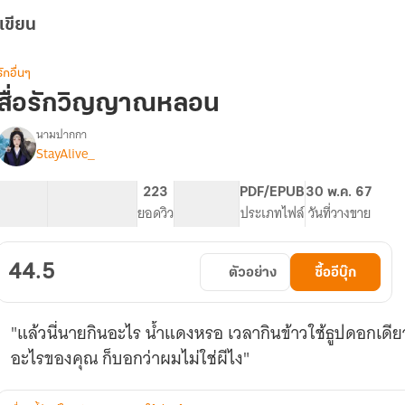
เขียน
รักอื่นๆ
สื่อรักวิญญาณหลอน
นามปากกา
StayAlive_
รื่อง
สื่อ
รัก
35.67K
152
223
PG ทั่วไป
PDF/EPUB
30 พ.ค. 67
วิญญาณ
จำนวนคำ
จำนวนหน้า (A5)
ยอดวิว
ระดับเนื้อหา
ประเภทไฟล์
วันที่วางขาย
หลอน
(Spirit
Love)
44.5
ตัวอย่าง
ซื้ออีบุ๊ก
"แล้วนี่นายกินอะไร น้ำแดงหรอ เวลากินข้าวใช้ธูปดอกเดีย
อะไรของคุณ ก็บอกว่าผมไม่ใช่ผีไง"