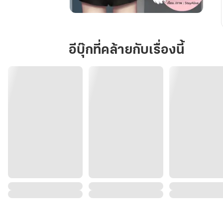
สื่อ
รัก
วิญญาณ
อีบุ๊กที่คล้ายกับเรื่องนี้
หลอน