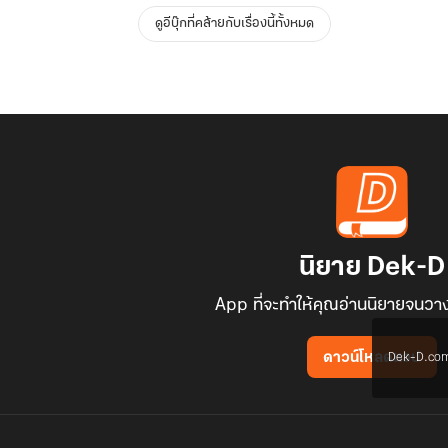
ดูอีบุ๊กที่คล้ายกับเรื่องนี้ทั้งหมด
นิยาย Dek-D
App ที่จะทำให้คุณอ่านนิยายจนวาง
Dek-D.com ใช
ดาวน์โหลดแอป