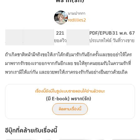
พราก(รัก)
นามปากกา
redlilies2
{มี
เรื่อง
E-
book}
74.08K
368
221
PG ทั่วไป
PDF/EPUB
31 พ.ค. 67
พราก(รัก)
จำนวนคำ
จำนวนหน้า (A5)
ยอดวิว
ระดับเนื้อหา
ประเภทไฟล์
วันที่วางขาย
ถ้าเกิดชาติหน้ามีจริงขอให้เราได้กลับมารักกันอีกครั้งและขออย่าให้ใคร
มาพรากรักของเราออกจากกันอีกเลย ขอให้ทุกคนยอมรับในความรักที่
พวกเรามีให้แก่กัน และอวยพรให้เราครองรักกันอย่างยืนยาวด้วยเถิด
เรื่องนี้ยังมีในรูปแบบรายตอนให้อ่านด้วยนะ
{มี E-book} พราก(รัก)
ติดตามเรื่องนี้
อีบุ๊กที่คล้ายกับเรื่องนี้