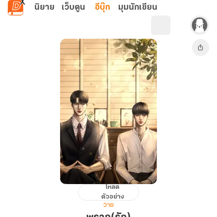
ข้ามไปยังเนื้อหาหลัก
นิยาย
เว็บตูน
อีบุ๊ก
มุมนักเขียน
โหลด
พราก(รัก)
ตัวอย่าง
วาย