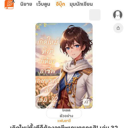
ข้ามไปยังเนื้อหาหลัก
นิยาย
เว็บตูน
อีบุ๊ก
มุมนักเขียน
โหลด
เกิด
ตัวอย่าง
ใหม่
แฟนตาซี
ทั้งที