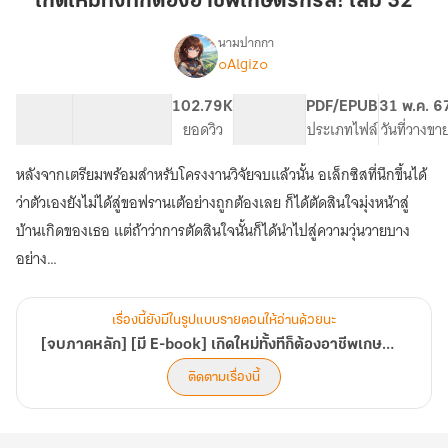
เกิดใหม่ทั้งทีก็ต้องอาชีพเกษตรกรสิ! เล่ม 32
ก็
ต้อง
นามปากกา
๐Algiz๐
[จบ
อาชีพ
เรื่อง
ภาค
เกษตรกร
หลัก]
75.69K
164
102.79K
PG ทั่วไป
PDF/EPUB
31 พ.ค. 6
สิ!
[มี
จำนวนคำ
จำนวนหน้า (A5)
ยอดวิว
ระดับเนื้อหา
ประเภทไฟล์
วันที่วางขา
เล่ม
E-
32
book]
หลังจากเตรียมพร้อมสำหรับโครงงานวิจัยจบแล้วนั้น อเล็กซิสที่นึกขึ้นได้
เกิด
ว่าตัวเองยังไม่ได้สู่ขอฟรานเต้อย่างถูกต้องเลย ก็ได้ตัดสินใจมุ่งหน้าสู่
ใหม่
ทั้งที
บ้านเกิดของเธอ แต่ถ้าว่าการตัดสินใจนั้นก็ได้นำไปสู่ความวุ่นวายบาง
ก็
อย่าง…
ต้อง
อาชีพ
เกษตรกร
สิ!
เรื่องนี้ยังมีในรูปแบบรายตอนให้อ่านด้วยนะ
[เริ่ม
[จบภาคหลัก] [มี E-book] เกิดใหม่ทั้งทีก็ต้องอาชีพเกษตรกรสิ! [เริ่ม Spin Off!]
Spin
ติดตามเรื่องนี้
Off!]