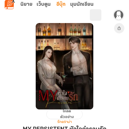
ข้ามไปยังเนื้อหาหลัก
นิยาย
เว็บตูน
อีบุ๊ก
มุมนักเขียน
โหลด
MY
ตัวอย่าง
PERSISTENT
รักดราม่า
หัวใจ