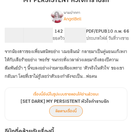
MY PERSISTENT หัวใจกำราบรัก
กำราบ
รัก
นามปากกา
AngelBell
[SET
เรื่อง
DARK]
MY
109.94K
651
142
PG ทั่วไป
PDF/EPUB
10 ก.พ. 66
PERSISTENT
จำนวนคำ
จำนวนหน้า (A5)
ยอดวิว
ระดับเนื้อหา
ประเภทไฟล์
วันที่วางขาย
หัวใจ
กำราบ
จากน้องสาวของเพื่อนสนิทอย่าง ‘เฌอลินณ์’ กลายมาเป็นคู่นอนแก้เหงา
รัก
ให้กับเสือร้ายอย่าง ‘พอร์ช’ จนกระทั่งเวลาล่วงเลยมาถึงสองปีความ
สัมพันธ์บ้า ๆ นี้จบลงอย่างง่ายดายเพียงเพราะ ‘ตัวจริงในหัวใจ’ ของเขา
กลับมา โดยที่เขาไม่รู้เลยว่าตัวเองกำลังจะเป็น...พ่อคน
เรื่องนี้ยังมีในรูปแบบรายตอนให้อ่านด้วยนะ
[SET DARK] MY PERSISTENT หัวใจกำราบรัก
ติดตามเรื่องนี้
อีบุ๊กที่คล้ายกับเรื่องนี้