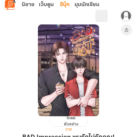
ข้ามไปยังเนื้อหาหลัก
นิยาย
เว็บตูน
อีบุ๊ก
มุมนักเขียน
โหลด
BAD
ตัวอย่าง
Impression
วาย
พบ