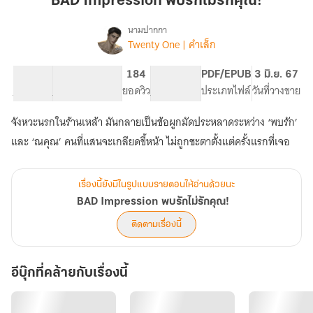
BAD Impression พบรักไม่รักคุณ!
รัก
ไม่
นามปากกา
Twenty One | คำเล็ก
BAD
รัก
เรื่อง
Impression
คุณ!
พบ
68.16K
249
184
PG ทั่วไป
PDF/EPUB
3 มิ.ย. 67
รัก
จำนวนคำ
จำนวนหน้า (A5)
ยอดวิว
ระดับเนื้อหา
ประเภทไฟล์
วันที่วางขาย
ไม่
รัก
จังหวะนรกในร้านเหล้า มันกลายเป็นข้อผูกมัดประหลาดระหว่าง ‘พบรัก’
คุณ!
และ ‘ณคุณ’ คนที่แสนจะเกลียดขี้หน้า ไม่ถูกชะตาตั้งแต่ครั้งแรกที่เจอ
เรื่องนี้ยังมีในรูปแบบรายตอนให้อ่านด้วยนะ
BAD Impression พบรักไม่รักคุณ!
ติดตามเรื่องนี้
อีบุ๊กที่คล้ายกับเรื่องนี้