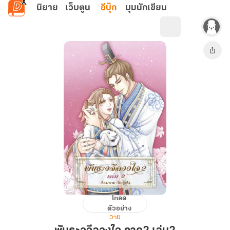
ข้ามไปยังเนื้อหาหลัก
นิยาย
เว็บตูน
อีบุ๊ก
มุมนักเขียน
โหลด
พันธะ
ตัวอย่าง
วจี
วาย
ลวง