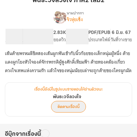
พันธะวจีลวงใจ ภาค2 เล่ม2
ใจ
ภาค2
นามปากกา
จิวหุ่ยเซ็ง
เรื่อง
เล่ม2
พันธะ
วจี
79.48K
361
2.83K
PG ทั่วไป
PDF/EPUB
6 มิ.ย. 67
ลวง
จำนวนคำ
จำนวนหน้า (A5)
ยอดวิว
ระดับเนื้อหา
ประเภทไฟล์
วันที่วางขาย
ใจ
เส้นด้ายพรหมลิขิตสองเส้นผูกพันเข้ากับนิ้วก้อยของเด็กหนุ่มผู้หนึ่ง ด้าย
แดงผูกโยงหัวใจองค์จักรพรรดิผู้สูงศักดิ์เทียมฟ้า ด้ายทองคล้องเกี่ยว
ดวงใจเทพแห่งความรัก แล้วใจของหนุ่มน้อยเล่าจะถูกด้ายของใครผูกมัด
เรื่องนี้ยังมีในรูปแบบรายตอนให้อ่านด้วยนะ
พันธะวจีลวงใจ
ติดตามเรื่องนี้
อีบุ๊กจากเรื่องนี้