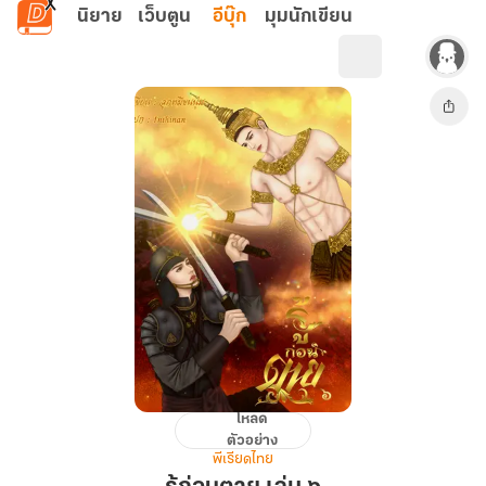
ข้ามไปยังเนื้อหาหลัก
นิยาย
เว็บตูน
อีบุ๊ก
มุมนักเขียน
โหลด
รู้
ตัวอย่าง
ก่อน
พีเรียดไทย
ตาย