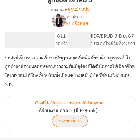
รู้ก่อนตาย เล่ม ๖
เล่ม
ลูกหมีขนนุ่ม
สำนักพิมพ์
๖
นามปากกา
เรื่อง
ลูกหมีขนนุ่ม
รู้
ก่อน
ตาย
102.37K
437
611
PG ทั่วไป
PDF/EPUB
7 มิ.ย. 67
ภาค
จำนวนคำ
จำนวนหน้า (A5)
ยอดวิว
ระดับเนื้อหา
ประเภทไฟล์
วันที่วางขาย
๓
(มี
บทสรุปเรื่องราวความรักของอัษฎาและสุรัวสดีสมัยทำผิดกฎสวรรค์ จึง
E-
ถูกคำสาปตามหลอกหลอนกว่าสามพันปีสุรัสวดีได้รับโอกาสให้เลือกชีวิต
Book)
ใหม่ของตนได้อีกครั้ง พร้อมทั้งเปิดเผยโฉมหน้าผู้ร้ายที่ซ่อนตัวมาแสน
นาน
เรื่องนี้ยังมีในรูปแบบรายตอนให้อ่านด้วยนะ
รู้ก่อนตาย ภาค ๓ (มี E-Book)
ติดตามเรื่องนี้