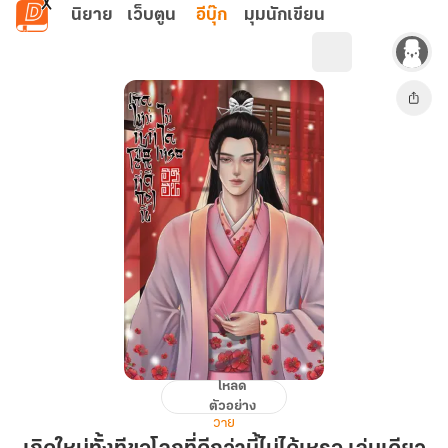
ข้ามไปยังเนื้อหาหลัก
นิยาย
เว็บตูน
อีบุ๊ก
มุมนักเขียน
โหลด
เกิด
ตัวอย่าง
ใหม่
วาย
ทั้งที