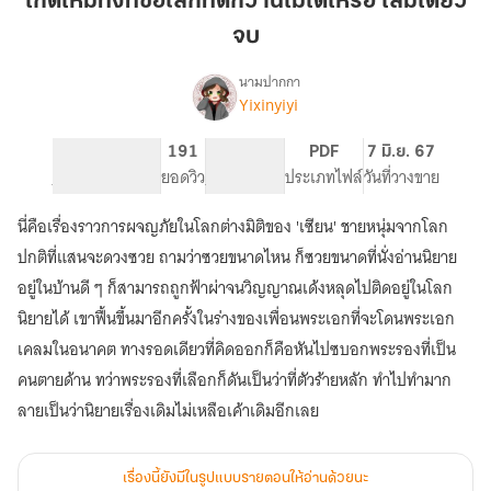
เกิดใหม่ทั้งทีขอโลกที่ดีกว่านี้ไม่ได้เหรอ เล่มเดียว
ขอ
จบ
โลก
ที่
นามปากกา
ดี
Yixinyiyi
เรื่อง
เกิด
กว่า
ใหม่
นี้
744
191
PG ทั่วไป
PDF
7 มิ.ย. 67
ทั้งที
จำนวนหน้า (A5)
ไม่
ยอดวิว
ระดับเนื้อหา
ประเภทไฟล์
วันที่วางขาย
ขอ
ได้
โลก
นี่คือเรื่องราวการผจญภัยในโลกต่างมิติของ 'เซียน' ชายหนุ่มจากโลก
เหรอ
ที่
ดี
เล่ม
ปกติที่แสนจะดวงซวย ถามว่าซวยขนาดไหน ก็ซวยขนาดที่นั่งอ่านนิยาย
กว่า
เดียว
อยู่ในบ้านดี ๆ ก็สามารถถูกฟ้าผ่าจนวิญญาณเด้งหลุดไปติดอยู่ในโลก
นี้
จบ
นิยายได้ เขาฟื้นขึ้นมาอีกครั้งในร่างของเพื่อนพระเอกที่จะโดนพระเอก
ไม่
ได้
เคลมในอนาคต ทางรอดเดียวที่คิดออกก็คือหันไปซบอกพระรองที่เป็น
เหรอ!
คนตายด้าน ทว่าพระรองที่เลือกก็ดันเป็นว่าที่ตัวร้ายหลัก ทำไปทำมาก
ลายเป็นว่านิยายเรื่องเดิมไม่เหลือเค้าเดิมอีกเลย
เรื่องนี้ยังมีในรูปแบบรายตอนให้อ่านด้วยนะ