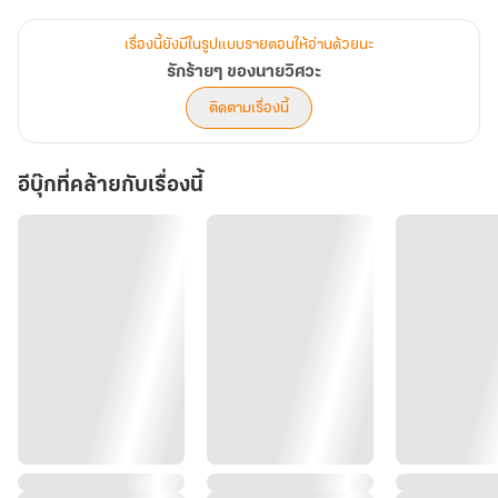
นักศึกษาปี 2 คณะศึกษาศาสตร์ หนุ่มหน้าหวาน ผิวขาวสวยยิ่งกว่าผู้หญิง
หุ่นบอบบาง สูง 169 ซม. นิสัยอ่อนโยน ชอบช่วยเหลือคนอื่น
เรื่องนี้ยังมีในรูปแบบรายตอนให้อ่านด้วยนะ
แต่กลัวที่บ้านผิดหวังในตัวเองจึงแอบซ่อนความรักที่มี...
รักร้ายๆ ของนายวิศวะ
ติดตามเรื่องนี้
อีบุ๊กที่คล้ายกับเรื่องนี้