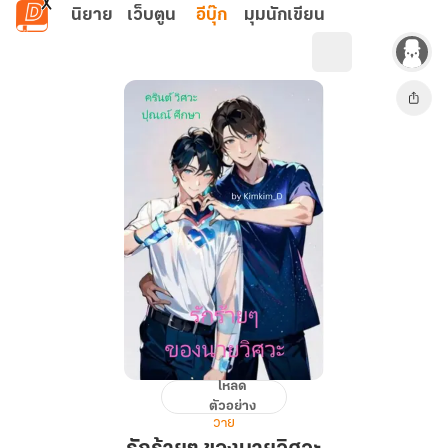
ข้ามไปยังเนื้อหาหลัก
นิยาย
เว็บตูน
อีบุ๊ก
มุมนักเขียน
โหลด
รัก
ตัวอย่าง
ร้ายๆ
วาย
ของ