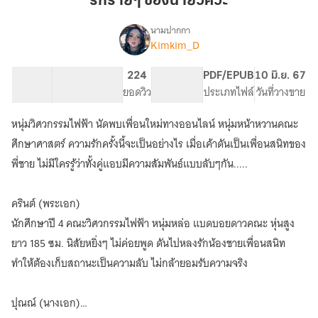
รักร้ายๆ ของนายวิศวะ
นาย
วิศวะ
นามปากกา
Kimkim_D
เรื่อง
รัก
ร้ายๆ
21.88K
147
224
PG ทั่วไป
PDF/EPUB
10 มิ.ย. 67
ของ
จำนวนคำ
จำนวนหน้า (A5)
ยอดวิว
ระดับเนื้อหา
ประเภทไฟล์
วันที่วางขาย
นาย
วิศวะ
หนุ่มวิศวกรรมไฟฟ้า นัดพบเพื่อนใหม่ทางออนไลน์ หนุ่มหน้าหวานคณะ
ศึกษาศาสตร์ ความรักครั้งนี้จะเป็นอย่างไร เมื่อเค้าดันเป็นเพื่อนสนิทของ
พี่ชาย ไม่มีใครรู้ว่าทั้งคู่แอบมีความสัมพันธ์แบบลับๆกัน.....
ครินต์ (พระเอก)
นักศึกษาปี 4 คณะวิศวกรรมไฟฟ้า หนุ่มหล่อ แบดบอยดาวคณะ หุ่นสูง
ยาว 185 ซม. นิสัยหยิ่งๆ ไม่ค่อยพูด ดันไปหลงรักน้องชายเพื่อนสนิท
ทำให้ต้องเก็บสถานะเป็นความลับ ไม่กล้ายอมรับความจริง
ปุณณ์ (นางเอก)