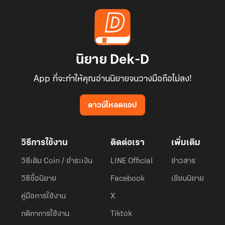
‘ฝากนายทำให้เด็กมันดูด้วยแล้วกัน’
ทำให้ดู
นิยาย Dek-D
คำพูดเรียบง่ายแต่กินความหมายนั้นเต็มไปด้วยรายละเอียดและความ
ยากลำบาก
App ที่จะทำให้คุณอ่านนิยายจนวางมือถือไม่ลง!
‘ไอ้บ้าเบค ไอ้เพื่อนชั่ว!’
ดาวน์โหลดแอป
ไหนบอกว่าตายได้ไง!
วิธีการใช้งาน
ติดต่อเรา
เพิ่มเติม
ใครเขาอยากเกิดใหม่กัน!
วิธีเติม Coin / ชำระเงิน
LINE Official
ข่าวสาร
วิธีซื้อนิยาย
Facebook
เขียนนิยาย
(สบถเป็นคำหยาบหนึ่งร้อยแปดภาษาเป็นเวลาห้านาที)
คู่มือการใช้งาน
X
กติกาการใช้งาน
Tiktok
………