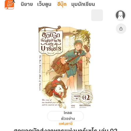
ข้ามไปยังเนื้อหาหลัก
นิยาย
เว็บตูน
อีบุ๊ก
มุมนักเขียน
โหลด
สุด
ตัวอย่าง
ยอด
แฟนตาซี
นัก