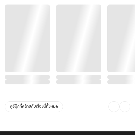
เกือบเก้าสิบเปอร์เซนต์ และมันก็ทำให้เขารอดชีวิตจากหายนะวันสิ้นโลก
จริงๆ
มีคำกล่าวของหนังสือนวนิยายแฟนตาซีชื่อดังเล่มหนึ่งในโลกก่อนวันสิ้น
โลกกล่าวไว้ว่า
"อย่าสงสารคนที่ตายไปแล้วเลย… สงสารคนที่อยู่เถอะ"
บอร์นคิดว่าจริงที่สุด เพราะเขาดันเป็นคนที่ต้องอยู่ไง!
เขาหรือก็สู้อุตส่าห์ตรากตำทำงานเพื่อมนุษยชาติด้วยความรับผิดชอบ
อย่างยิ่งยวดจนโลกเข้าสู่สภาวะนิวนอร์มอลอย่างปลอดภัย อายุอานามก็
ปาเข้าไปสองร้อยปีถ้วน มันก็ได้เวลาแล้วไหม ที่เขาจะต้องนอนหลับอย่าง
ดูอีบุ๊กที่คล้ายกับเรื่องนี้ทั้งหมด
สงบในโลงศพที่ถูกสร้างขึ้นอย่างสมเกียรติสิ จะมีใครคู่ควรสิ่งนี้ไปมากกก
ว่าเขา แต่ทุกอย่างผิดแผนเพราะคำพูดคำเดียวของไอ้เพื่อนตัวแสบ