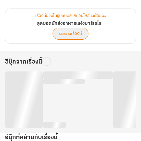
ล้างโลก
เรื่องนี้ยังมีในรูปแบบรายตอนให้อ่านด้วยนะ
ใช่ นี่คือจุดเริ่มต้นของวันโลกาวินาศ
สุดยอดนักส่งอาหารแห่งบาร์เซโร
ติดตามเรื่องนี้
คนตายเป็นเบือ ข้าวยากหมากแพง สัตว์กลายพันธุ์ แม้แต่แมลงก็ยังเป็น
พาหะนำโรคที่น่ากลัว สิ่งที่โชคดีที่สุดอย่างเดียวก็คือ คนที่ติดเชื้อไม่ได้
กลายเป็นซอมบี้แต่มีจุดจบแค่สองอย่าง ตายอย่างสงบแล้วกลายเป็นศพ
อีบุ๊กจากเรื่องนี้
ที่ทำให้เชื้อแพร่กระจายเร็วขึ้นหรือไม่ก็กลายพันธุ์เพื่อที่จะมีชีวิตรอดต่อ
ไปในโลกหลังวันสิ้นโลก
บางทีไวรัสแอสเอจอาจจะเป็นระบบคัดกรองของธรรมชาติว่า คุณจะได้
ไปต่อไหม
แล้วก็ใช่ บอร์นโชคดี เขาคือมนุษย์คนที่สองของโลกที่กลายพันธุ์ ร่างกาย
ชองเขาผลิตสิ่งที่เรียกว่า ‘คลีนเอเนอร์จี’ ได้ พลังนี้เหมือนเกราะคุ้มภัย
และยารักษาทุกโรค ถ้ามีมันก็ลดความเสี่ยงในการตายก่อนวัยอันควรได้
อีบุ๊กที่คล้ายกับเรื่องนี้