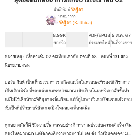
สุดยอดนักส่งอาหารแห่งบาร์เซโร เล่ม 02
ส่ง
กัลฐิดา
สำนักพิมพ์
อาหาร
นามปากกา
เรื่อง
แห่ง
กัลฐิดา (Kalthida)
สุด
บาร์
ยอด
เซโร
นัก
86.96K
304
8.99K
PG ทั่วไป
PDF/EPUB
5 ส.ค. 67
เล่ม
ส่ง
จำนวนคำ
จำนวนหน้า (A5)
ยอดวิว
ระดับเนื้อหา
ประเภทไฟล์
วันที่วางขาย
อาหาร
02
แห่ง
หมายเหตุ : เนื้อหาเล่ม 02 จะเทียบเท่ากับ ตอนที่ 68 - ตอนที่ 131 ของ
บาร์
นิยายรายตอน
เซโร
บอร์น กิบส์ เป็นเด็กธรรมดา เขาเกิดและโตในครอบครัวของนักวิชาการ
เป็นเด็กเนิร์ด ที่ชอบเล่นเกมพอประมาณ เข้าเรียนในมหาวิทยาลัยชั้นนำ
แม้ไม่ใช่เด็กหัวกะทิที่สุดของชั้นเรียน แต่ก็ถูไถพาตัวเองเรียนจบแล้วตอบ
รับเป็นที่ปรึกษาบริษัทเกมเปิดใหม่ของเพื่อนสนิท
ทุกอย่างมันก็ดี ชีวิตราบรื่น คนรอบข้างดี การงานประสบความสำเร็จ เงิน
ทองไหลมาเทมา แต่โลกคงคิดว่าเขาสบายไป เลยส่ง ‘ไวรัสแอสเอจ’ มา