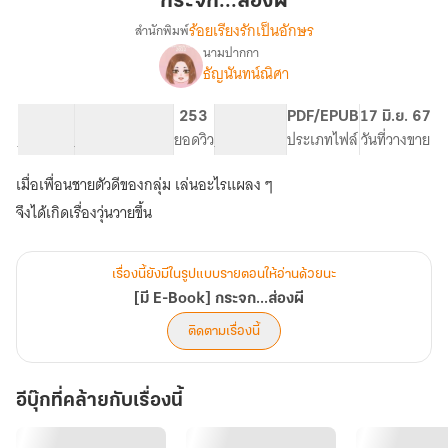
กระจก...ส่องผี
ร้อยเรียงรักเป็นอักษร
สำนักพิมพ์
นามปากกา
[มี
เรื่อง
ธัญนันทน์ณิศา
E-
Book]
10.98K
51
253
PG ทั่วไป
PDF/EPUB
17 มิ.ย. 67
กระจก...ส่อง
จำนวนคำ
จำนวนหน้า (A5)
ยอดวิว
ระดับเนื้อหา
ประเภทไฟล์
วันที่วางขาย
ผี
เมื่อเพื่อนชายตัวดีของกลุ่ม เล่นอะไรแผลง ๆ
จึงได้เกิดเรื่องวุ่นวายขึ้น
เรื่องนี้ยังมีในรูปแบบรายตอนให้อ่านด้วยนะ
[มี E-Book] กระจก...ส่องผี
ติดตามเรื่องนี้
อีบุ๊กที่คล้ายกับเรื่องนี้