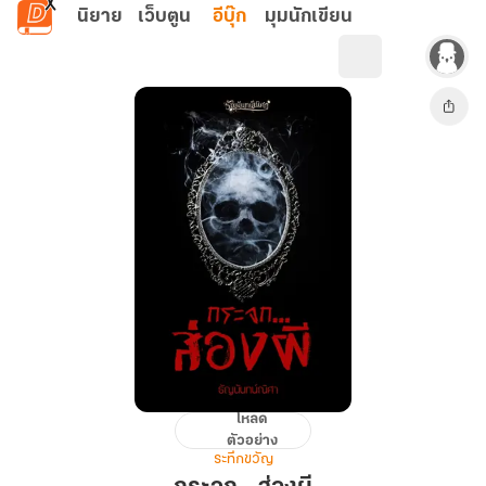
ข้ามไปยังเนื้อหาหลัก
นิยาย
เว็บตูน
อีบุ๊ก
มุมนักเขียน
โหลด
กระจก...ส่อง
ตัวอย่าง
ผี
ระทึกขวัญ