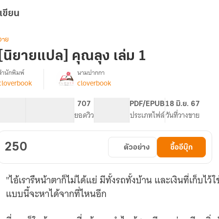
เขียน
วาย
[นิยายแปล] คุณลุง เล่ม 1
สำนักพิมพ์
นามปากกา
cloverbook
cloverbook
[
รื่อง
นิยาย
แปล
63.21K
122
707
PG ทั่วไป
PDF/EPUB
18 มิ.ย. 67
]
จำนวนคำ
จำนวนหน้า (A5)
ยอดวิว
ระดับเนื้อหา
ประเภทไฟล์
วันที่วางขาย
大
叔
คุณ
250
ตัวอย่าง
ซื้ออีบุ๊ก
ลุง
"ไอ้เรารึหน้าตาก็ไม่ได้แย่ มีทั้งรถทั้งบ้าน และเงินที่เก็บไ
แบบนี้จะหาได้จากที่ไหนอีก