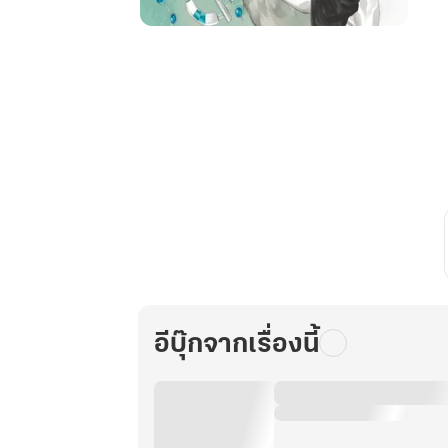
[นิยาย
แปล]
คุณ
ลุง
เล่ม
1
อีบุ๊กจากเรื่องนี้