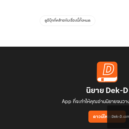
ดูอีบุ๊กที่คล้ายกับเรื่องนี้ทั้งหมด
นิยาย Dek-D
App ที่จะทำให้คุณอ่านนิยายจนวาง
Dek-D.com ใช
ดาวน์โหลดแอป