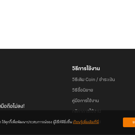
วิธีการใช้งาน
วิธีเติม Coin / ชำระเงิน
วิธีซื้อนิยาย
คู่มือการใช้งาน
มือถือไม่ลง!
กติกาการใช้งาน
้คุกกี้เพื่อพัฒนาประสบการณ์ของ ผู้ใช้ให้ดียิ่งขึ้น
เรียนรู้เพิ่มเติมที่นี่
ย
คำถามที่พบบ่อย