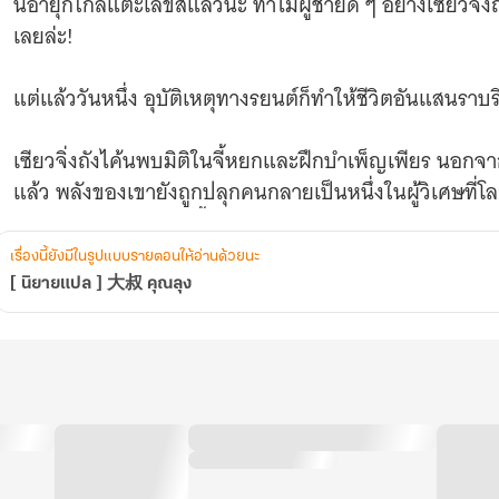
นี่อายุก็ใกล้แตะเลขสี่แล้วนะ ทำไมผู้ชายดี ๆ อย่างเซียวจิ่
เลยล่ะ!
แต่แล้ววันหนึ่ง อุบัติเหตุทางรยนต์ก็ทำให้ชีวิตอันแสนรา
เซียวจิ่งถังไค้นพบมิติในจี้หยกและฝึกบำเพ็ญเพียร นอกจาก
แล้ว พลังของเขายังถูกปลุกคนกลายเป็นหนึ่งในผู้วิเศษที่โ
สถาบันการศึกษาอีกครั้ง
เรื่องนี้ยังมีในรูปแบบรายตอนให้อ่านด้วยนะ
ตาลุงที่ใช้ชีวิตแห้งเหี่ยวมานาน ในที่สุดก็มีอายุเจริญหูเจริ
[ นิยายแปล ] 大叔 คุณลุง
เจอคนที่ถูกใจเสียได้