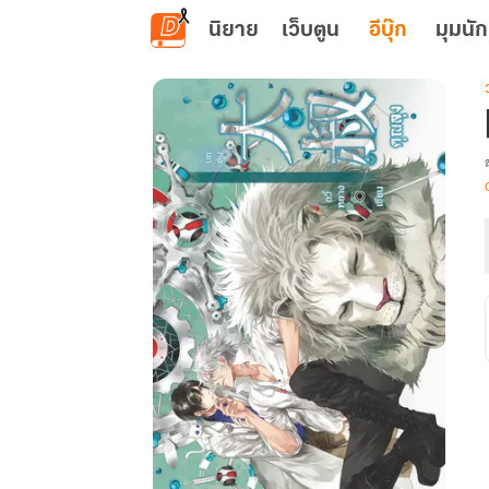
ข้ามไปยังเนื้อหาหลัก
นิยาย
เว็บตูน
อีบุ๊ก
มุมนัก
เ