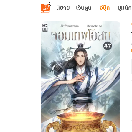
ข้ามไปยังเนื้อหาหลัก
นิยาย
เว็บตูน
อีบุ๊ก
มุมนัก
เ