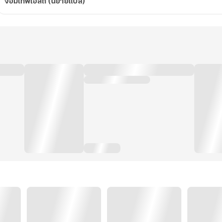
จอมเทพโอสถ (นิยายแปล)