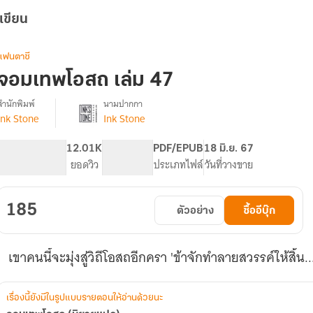
เขียน
แฟนตาซี
จอมเทพโอสถ เล่ม 47
สำนักพิมพ์
นามปากกา
Ink Stone
Ink Stone
รื่อง
จอม
เทพ
602
12.01K
PG ทั่วไป
PDF/EPUB
18 มิ.ย. 67
โอสถ
จำนวนหน้า (A5)
ยอดวิว
ระดับเนื้อหา
ประเภทไฟล์
วันที่วางขาย
(นิยาย
แปล)
185
ตัวอย่าง
ซื้ออีบุ๊ก
เขาคนนี้จะมุ่งสู่วิถีโอสถอีกครา 'ข้าจักทำลายสวรรค์ให้สิ้น.
เรื่องนี้ยังมีในรูปแบบรายตอนให้อ่านด้วยนะ