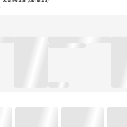
จอมเทพโอสถ (นิยายแปล)