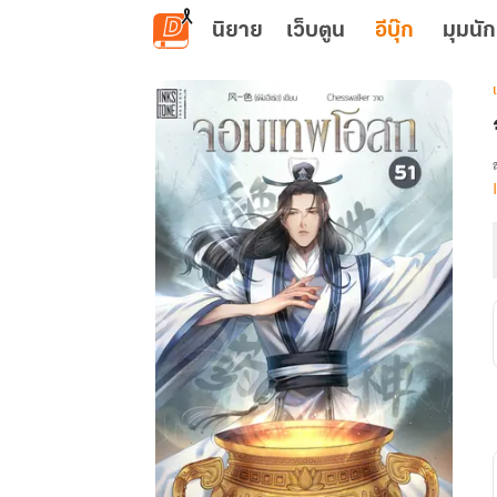
ข้ามไปยังเนื้อหาหลัก
นิยาย
เว็บตูน
อีบุ๊ก
มุมนัก
เ