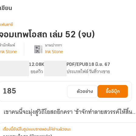
เขียน
แฟนตาซี
จอมเทพโอสถ เล่ม 52 (จบ)
สำนักพิมพ์
นามปากกา
Ink Stone
Ink Stone
รื่อง
จอม
เทพ
639
12.08K
PG ทั่วไป
PDF/EPUB
18 มิ.ย. 67
โอสถ
จำนวนหน้า (A5)
ยอดวิว
ระดับเนื้อหา
ประเภทไฟล์
วันที่วางขาย
(นิยาย
แปล)
185
ตัวอย่าง
ซื้ออีบุ๊ก
เขาคนนี้จะมุ่งสู่วิถีโอสถอีกครา 'ข้าจักทำลายสวรรค์ให้สิ้น.
เรื่องนี้ยังมีในรูปแบบรายตอนให้อ่านด้วยนะ