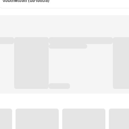
จอมเทพโอสถ (นิยายแปล)