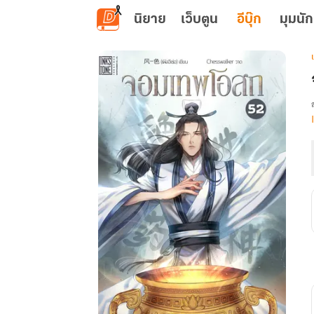
ข้ามไปยังเนื้อหาหลัก
นิยาย
เว็บตูน
อีบุ๊ก
มุมนัก
เ