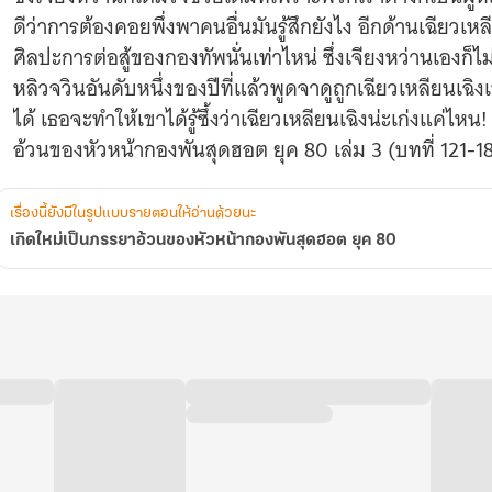
80
ดีว่าการต้องคอยพึ่งพาคนอื่นมันรู้สึกยังไง อีกด้านเฉียวเหล
ศิลปะการต่อสู้ของกองทัพนั่นเท่าไหน่ ซึ่งเจียงหว่านเองก็ไม
หลิวจวินอันดับหนึ่งของปีที่แล้วพูดจาดูถูกเฉียวเหลียนเฉิงเข
ได้ เธอจะทำให้เขาได้รู้ซึ้งว่าเฉียวเหลียนเฉิงน่ะเก่งแค่ไห
อ้วนของหัวหน้ากองพันสุดฮอต ยุค 80 เล่ม 3 (บทที่ 121-1
เรื่องนี้ยังมีในรูปแบบรายตอนให้อ่านด้วยนะ
เกิดใหม่เป็นภรรยาอ้วนของหัวหน้ากองพันสุดฮอต ยุค 80