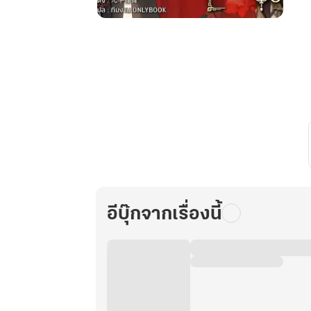
เกิด
ใหม่
เป็น
ภรรยา
อ้วน
ของ
หัวหน้า
กองพัน
สุด
ฮอต
ยุค
80
อีบุ๊กจากเรื่องนี้
เล่ม
3