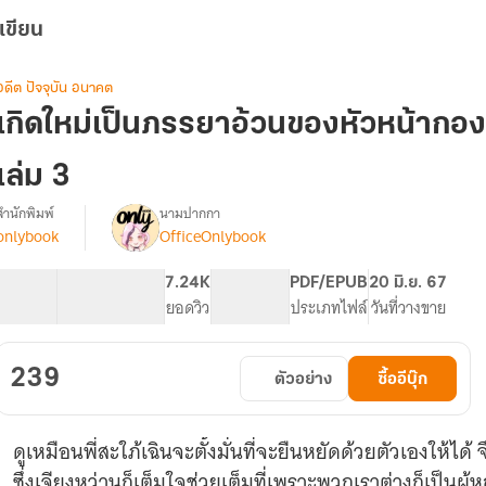
เขียน
อดีต ปัจจุบัน อนาคต
เกิดใหม่เป็นภรรยาอ้วนของหัวหน้ากอง
เล่ม 3
สำนักพิมพ์
นามปากกา
onlybook
OfficeOnlybook
รื่อง
เกิด
ใหม่
98.64K
774
7.24K
PG ทั่วไป
PDF/EPUB
20 มิ.ย. 67
เป็น
จำนวนคำ
จำนวนหน้า (A5)
ยอดวิว
ระดับเนื้อหา
ประเภทไฟล์
วันที่วางขาย
ภรรยา
อ้วน
ของ
239
ตัวอย่าง
ซื้ออีบุ๊ก
หัวหน้า
กองพัน
สุด
ดูเหมือนพี่สะใภ้เฉินจะตั้งมั่นที่จะยืนหยัดด้วยตัวเองให้
ฮอต
ยุค
ซึ่งเจียงหว่านก็เต็มใจช่วยเต็มที่เพราะพวกเราต่างก็เป็นผู้