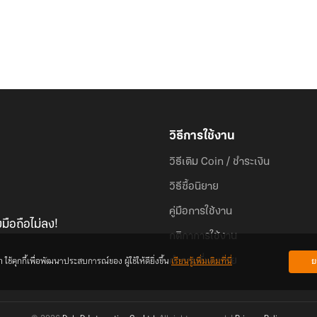
วิธีการใช้งาน
วิธีเติม Coin / ชำระเงิน
วิธีซื้อนิยาย
คู่มือการใช้งาน
มือถือไม่ลง!
กติกาการใช้งาน
้คุกกี้เพื่อพัฒนาประสบการณ์ของ ผู้ใช้ให้ดียิ่งขึ้น
เรียนรู้เพิ่มเติมที่นี่
ย
คำถามที่พบบ่อย