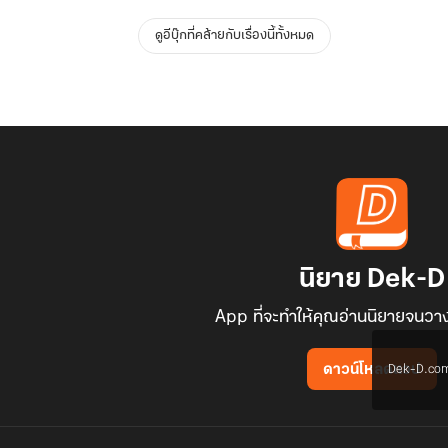
ดูอีบุ๊กที่คล้ายกับเรื่องนี้ทั้งหมด
นิยาย Dek-D
App ที่จะทำให้คุณอ่านนิยายจนวาง
Dek-D.com ใช
ดาวน์โหลดแอป