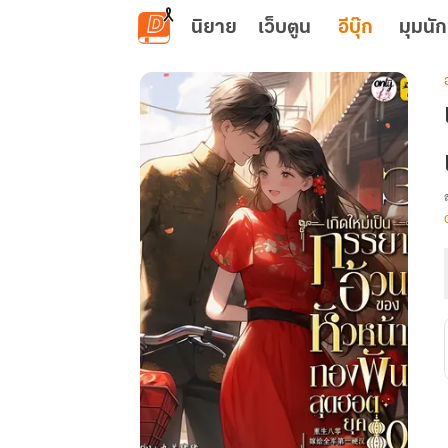
ข้ามไปยังเนื้อหาหลัก
นิยาย
เว็บตูน
อีบุ๊ก
มุมนัก
เ