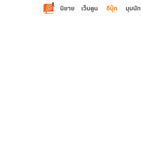
ข้ามไปยังเนื้อหาหลัก
นิยาย
เว็บตูน
อีบุ๊ก
มุมนัก