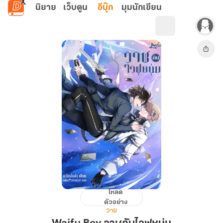
ข้ามไปยังเนื้อหาหลัก
นิยาย
เว็บตูน
อีบุ๊ก
มุมนักเขียน
โหลด
Waifu
ตัวอย่าง
Boy
วาย
วาฬ