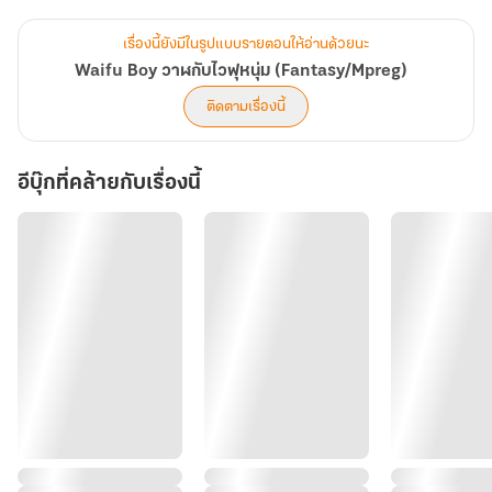
อยู่มาวันหนึ่ง ชานได้รับคำเชิญให้เข้าร่วมเบต้าเทสต์ จนทะลุมิติเข้าไปใน
โลกเกม
เรื่องนี้ยังมีในรูปแบบรายตอนให้อ่านด้วยนะ
ชานพยายามเปย์ทุกอย่างปั้นทุกทาง เพื่อให้ ‘วินเซนต์’ ยอมตกเป็นไวฟุ
Waifu Boy วาฬกับไวฟุหนุ่ม (Fantasy/Mpreg)
ของเขา
ติดตามเรื่องนี้
โดยหารู้ไม่ว่า...ตัวเขาต่างหาก จะกลายเป็นไวฟุเสียเอง…
อีบุ๊กที่คล้ายกับเรื่องนี้
คำเตือน : Mpreg , Sexual Harassment , Dubious-Consent ,
Breastfeeding, Lactation