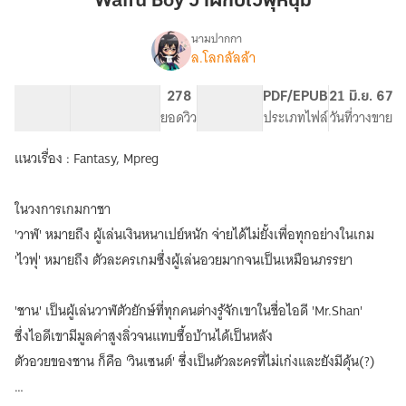
Waifu Boy วาฬกับไวฟุหนุ่ม
กับ
ไว
นามปากกา
ล.โลกลัลล้า
Waifu
ฟุ
เรื่อง
Boy
หนุ่ม
วาฬ
186.37K
759
278
PG ทั่วไป
PDF/EPUB
21 มิ.ย. 67
กับ
จำนวนคำ
จำนวนหน้า (A5)
ยอดวิว
ระดับเนื้อหา
ประเภทไฟล์
วันที่วางขาย
ไว
ฟุ
แนวเรื่อง : Fantasy, Mpreg
หนุ่ม
(Fantasy/Mpreg)
ในวงการเกมกาชา
'วาฬ' หมายถึง ผู้เล่นเงินหนาเปย์หนัก จ่ายได้ไม่ยั้งเพื่อทุกอย่างในเกม
'ไวฟุ' หมายถึง ตัวละครเกมซึ่งผู้เล่นอวยมากจนเป็นเหมือนภรรยา
'ชาน' เป็นผู้เล่นวาฬตัวยักษ์ที่ทุกคนต่างรู้จักเขาในชื่อไอดี 'Mr.Shan'
ซึ่งไอดีเขามีมูลค่าสูงลิ่วจนแทบซื้อบ้านได้เป็นหลัง
ตัวอวยของชาน ก็คือ 'วินเซนต์' ซึ่งเป็นตัวละครที่ไม่เก่งและยังมีดุ้น(?)