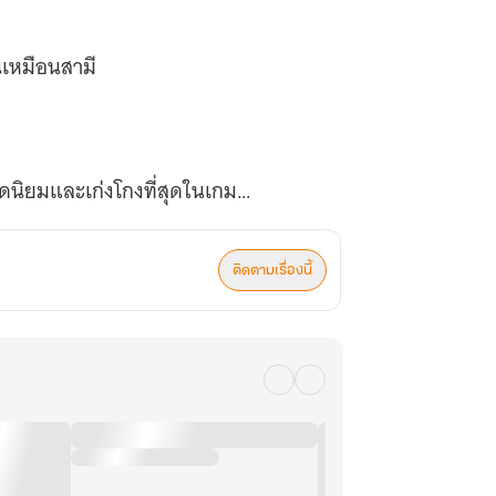
นเหมือนสามี
อดนิยมและเก่งโกงที่สุดในเกม
ติดตามเรื่องนี้
่า มินต์คือ 'ว่าที่ภรรยาผู้หายสาปสูญ'
ป็น ‘ลูก’ ของเขาอีกด้วย