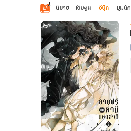
ข้ามไปยังเนื้อหาหลัก
นิยาย
เว็บตูน
อีบุ๊ก
มุมนัก
เ