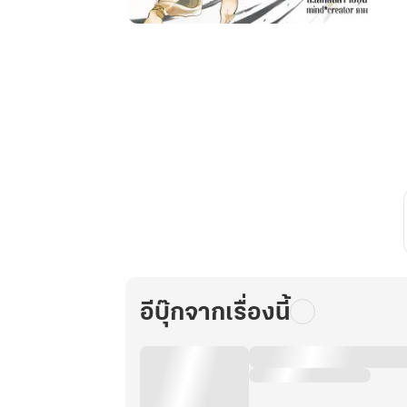
Husbando
สาย
ฟรี
กับ
สามี
แห่ง
ชาติ
เล่ม
2
(จบ)
อีบุ๊กจากเรื่องนี้