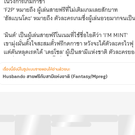
ในวงการเกมกาชา
'F2P' หมายถึง ผู้เล่นสายฟรีที่ไม่เติมเกมเลยสักบาท
'ฮัสแบนโดะ' หมายถึง ตัวละครเกมซึ่งผู้เล่นอวยมากจนเป็
'มินต์' เป็นผู้เล่นสายฟรีโนเนมที่ใช้ชื่อไอดีว่า 'I'M MINT'
เขามุ่งมั่นตั้งใจสะสมตั๋วฟรีกดกาชา หวังจะได้ตัวละครไวฟุ
แต่ดันหลุดเรตได้ 'เดธโซล' ผู้เป็นสามีแห่งชาติ ตัวละครย
คนอื่นอาจฟินจัดจนกรี๊ดลั่น แต่มินต์ไม่ดีใจเลยน่ะสิ
เรื่องนี้ยังมีในรูปแบบรายตอนให้อ่านด้วยนะ
จนกระทั่งวันหนึ่ง มินต์ก็ทะลุมิติเข้าไปในโลกเกมแบบงงๆ
Husbando สายฟรีกับสามีแห่งชาติ (Fantasy/Mpreg)
แล้วได้เจอกับตัวละครแย่งเรตชาวบ้านอย่างเดธโซล ซึ่งบอกว
เท่านั้นไม่พอ จู่ๆ ก็มีเด็กหนุ่มอายุใกล้เคียงกัน มาบอกว่าเ
มินต์จำไม่เห็นได้เลยว่า เขาเคยมีสามีกับลูกตอนไหน?!
คำเตือน: Mpreg, Breastfeeding, Lactation