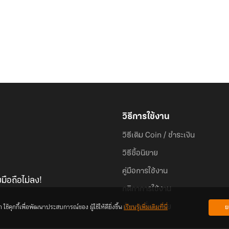
วิธีการใช้งาน
วิธีเติม Coin / ชำระเงิน
วิธีซื้อนิยาย
คู่มือการใช้งาน
มือถือไม่ลง!
กติกาการใช้งาน
้คุกกี้เพื่อพัฒนาประสบการณ์ของ ผู้ใช้ให้ดียิ่งขึ้น
เรียนรู้เพิ่มเติมที่นี่
ย
คำถามที่พบบ่อย