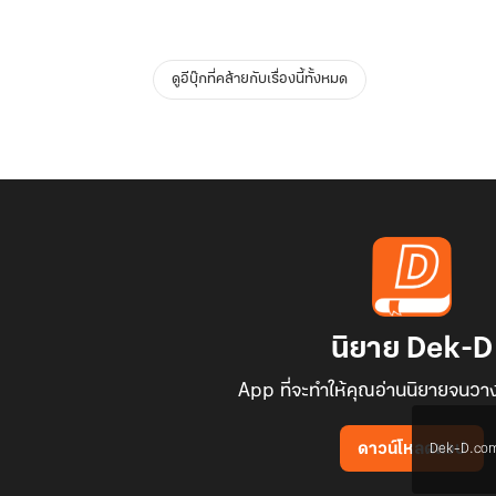
ดูอีบุ๊กที่คล้ายกับเรื่องนี้ทั้งหมด
นิยาย Dek-D
App ที่จะทำให้คุณอ่านนิยายจนวาง
Dek-D.com ใช
ดาวน์โหลดแอป