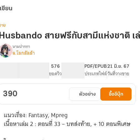
เขียน
วาย
Husbando สายฟรีกับสามีแห่งชาติ เล
นามปากกา
ล.โลกลัลล้า
Husbando
รื่อง
สาย
ฟรี
156.28K
594
576
PG ทั่วไป
PDF/EPUB
21 มิ.ย. 67
กับ
จำนวนคำ
จำนวนหน้า (A5)
ยอดวิว
ระดับเนื้อหา
ประเภทไฟล์
วันที่วางขาย
สามี
แห่ง
ชาติ
390
ตัวอย่าง
ซื้ออีบุ๊ก
(Fantasy/Mpreg)
แนวเรื่อง: Fantasy, Mpreg
เนื้อหาเล่ม 2 : ตอนที่ 33 – บทส่งท้าย, + 10 ตอนพิเศษ