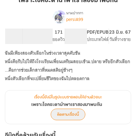
เพราะโชคชะตานำพาเราสองมาพบกัน
นำพา
เรา
นามปากกา
persiA99
เรื่อง
สอง
เพราะ
มา
โชค
10K
69
171
PG ทั่วไป
PDF/EPUB
23 มิ.ย. 67
พบ
ชะตา
จำนวนคำ
จำนวนหน้า (A5)
ยอดวิว
ระดับเนื้อหา
ประเภทไฟล์
วันที่วางขาย
กัน
นำพา
เรา
ฉันมีเพียงสองตัวเลือกในช่วงเวลาสุดคับขัน
สอง
มา
หนึ่งคือรีบไปให้ถึงโรงเรียนเพื่อนเตรียมสอบเข้าม.ปลาย หรืออีกตัวเลือก
พบ
...คือการช่วยเด็กสาวที่หมดสติอยู่ข้างๆ
กัน
หนึ่งตัวเลือกที่จะเปลี่ยนชีวิตของฉันไปตลอดกาล
เรื่องนี้ยังมีในรูปแบบรายตอนให้อ่านด้วยนะ
เพราะโชคชะตานำพาเราสองมาพบกัน
ติดตามเรื่องนี้
อีบุ๊กที่คล้ายกับเรื่องนี้