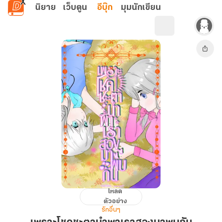
ข้ามไปยังเนื้อหาหลัก
นิยาย
เว็บตูน
อีบุ๊ก
มุมนักเขียน
โหลด
เพราะ
ตัวอย่าง
โชค
รักอื่นๆ
ชะตา