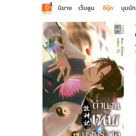
ข้ามไปยังเนื้อหาหลัก
นิยาย
เว็บตูน
อีบุ๊ก
มุมนัก
เ
ก