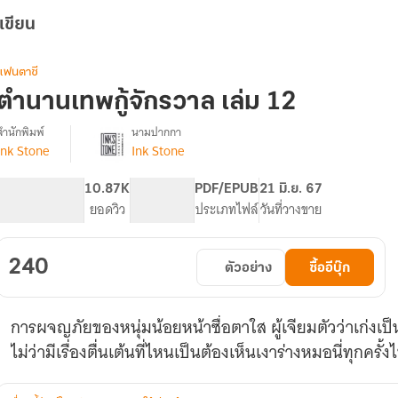
เขียน
แฟนตาซี
ตำนานเทพกู้จักรวาล เล่ม 12
สำนักพิมพ์
นามปากกา
Ink Stone
Ink Stone
รื่อง
ตำนาน
เทพ
836
10.87K
PG ทั่วไป
PDF/EPUB
21 มิ.ย. 67
ู้
จำนวนหน้า (A5)
ยอดวิว
ระดับเนื้อหา
ประเภทไฟล์
วันที่วางขาย
จักรวาล
240
ตัวอย่าง
ซื้ออีบุ๊ก
การผจญภัยของหนุ่มน้อยหน้าซื่อตาใส ผู้เจียมตัวว่าเก่งเ
ไม่ว่ามีเรื่องตื่นเต้นที่ไหนเป็นต้องเห็นเงาร่างหมอนี่ทุกครั้ง