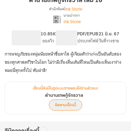
ตำนานเทพกู้จักรวาล เล่ม 18
จักรวาล
Ink Stone
สำนักพิมพ์
เล่ม
นามปากกา
เรื่อง
18
Ink Stone
ตำนาน
เทพ
กู้
925
10.85K
PG ทั่วไป
PDF/EPUB
21 มิ.ย. 67
จักรวาล
จำนวนหน้า (A5)
ยอดวิว
ระดับเนื้อหา
ประเภทไฟล์
วันที่วางขาย
การผจญภัยของหนุ่มน้อยหน้าซื่อตาใส ผู้เจียมตัวว่าเก่งเป็นอันดับสอง
ของทุกศาสตร์วิชาในโลก ไม่ว่ามีเรื่องตื่นเต้นที่ไหนเป็นต้องเห็นเงาร่าง
หมอนี่ทุกครั้งไป พับผ่าสิ!
เรื่องนี้ยังมีในรูปแบบรายตอนให้อ่านด้วยนะ
ตำนานเทพกู้จักรวาล
ติดตามเรื่องนี้