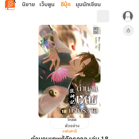
ข้ามไปยังเนื้อหาหลัก
นิยาย
เว็บตูน
อีบุ๊ก
มุมนักเขียน
โหลด
ตำนาน
ตัวอย่าง
เทพ
แฟนตาซี
กู้