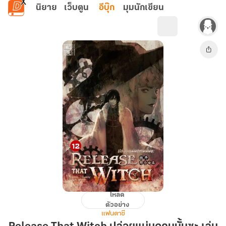
ข้ามไปยังเนื้อหาหลัก
นิยาย
เว็บตูน
อีบุ๊ก
มุมนักเขียน
โหลด
Release
ตัวอย่าง
That
แฟนตาซี
Witch