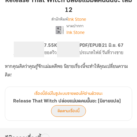
Release That Witch ปล่อยแม่มดคนนั้นซะ เล่ม
ปล่อย
12
แม่มด
Ink Stone
สำนักพิมพ์
คน
นามปากกา
นั้น
Release
เรื่อง
Ink Stone
ซะ
That
Witch
เล่ม
418
7.55K
PG ทั่วไป
PDF/EPUB
21 มิ.ย. 67
ปล่อย
12
จำนวนหน้า (A5)
ยอดวิว
ระดับเนื้อหา
ประเภทไฟล์
วันที่วางขาย
แม่มด
คน
นั้น
หากคุณคิดว่าคุณรู้จักแม่มดดีพอ นิยายเรื่องนี้จะทำให้คุณเปลี่ยนความ
ซะ
คิด!
[นิยาย
แปล]
เรื่องนี้ยังมีในรูปแบบรายตอนให้อ่านด้วยนะ
Release That Witch ปล่อยแม่มดคนนั้นซะ [นิยายแปล]
ติดตามเรื่องนี้