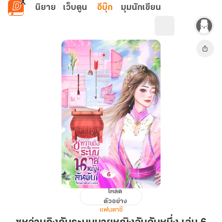
ข้ามไปยังเนื้อหาหลัก
นิยาย
เว็บตูน
อีบุ๊ก
มุมนักเขียน
โหลด
ซู
ตัวอย่าง
หว่าน
แฟนตาซี
ถิ