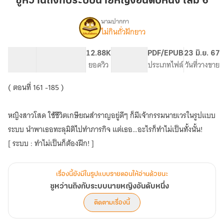
ซูหว่านถิงกับระบบนายหญิงอันดับหนึ่ง เล่ม 6
งกับ
ระบบ
นามปากกา
ไม่กินถั่วฝักยาว
เรื่อง
นาย
ซู
หญิง
หว่าน
52.83K
242
12.88K
PG ทั่วไป
PDF/EPUB
23 มิ.ย. 67
อันดับ
ถิ
จำนวนคำ
จำนวนหน้า (A5)
ยอดวิว
ระดับเนื้อหา
ประเภทไฟล์
วันที่วางขาย
หนึ่ง
งกับ
ระบบ
เล่ม
( ตอนที่ 161 -185 )
นาย
6
หญิง
อันดับ
หญิงสาวโสด ใช้ชีวิตเกษียณสำราญอยู่ดีๆ ก็มีเจ้ากรรมนายเวรในรูปแบบ
หนึ่ง
ระบบ นำพาเธอทะลุมิติไปทำภารกิจ แต่เธอ…อะไรก็ทำไม่เป็นทั้งนั้น!
[ ระบบ : ทำไม่เป็นก็ต้องฝึก! ]
เรื่องนี้ยังมีในรูปแบบรายตอนให้อ่านด้วยนะ
ซูหว่านถิงกับระบบนายหญิงอันดับหนึ่ง
ติดตามเรื่องนี้