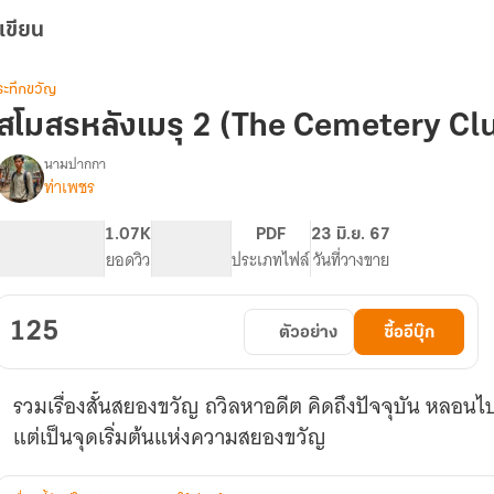
เขียน
ระทึกขวัญ
สโมสรหลังเมรุ 2 (The Cemetery Cl
นามปากกา
ท่าเพชร
รื่อง
สโมสร
หลัง
450
1.07K
PG ทั่วไป
PDF
23 มิ.ย. 67
เมรุ(Cemetery
จำนวนหน้า (A5)
ยอดวิว
ระดับเนื้อหา
ประเภทไฟล์
วันที่วางขาย
Club)
125
ตัวอย่าง
ซื้ออีบุ๊ก
รวมเรื่องสั้นสยองขวัญ ถวิลหาอดีต คิดถึงปัจจุบัน หล
แต่เป็นจุดเริ่มต้นแห่งความสยองขวัญ