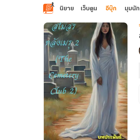
ข้ามไปยังเนื้อหาหลัก
นิยาย
เว็บตูน
อีบุ๊ก
มุมนัก
เ