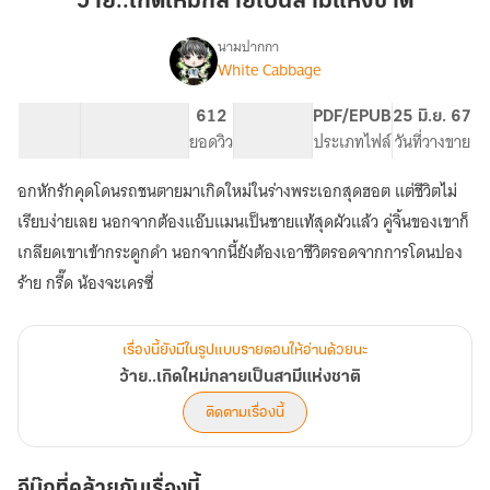
ว้าย..เกิดใหม่กลายเป็นสามีแห่งชาติ
เป็น
สามี
นามปากกา
White Cabbage
เรื่อง
แห่ง
ว้าย..เกิด
ชาติ
ใหม่
88.28K
419
612
PG ทั่วไป
PDF/EPUB
25 มิ.ย. 67
กลาย
จำนวนคำ
จำนวนหน้า (A5)
ยอดวิว
ระดับเนื้อหา
ประเภทไฟล์
วันที่วางขาย
เป็น
สามี
อกหักรักคุดโดนรถชนตายมาเกิดใหม่ในร่างพระเอกสุดฮอต แต่ชีวิตไม่
แห่ง
ชาติ
เรียบง่ายเลย นอกจากต้องแอ๊บแมนเป็นชายแท้สุดผัวแล้ว คู่จิ้นของเขาก็
เกลียดเขาเข้ากระดูกดำ นอกจากนี้ยังต้องเอาชีวิตรอดจากการโดนปอง
ร้าย กรี๊ด น้องจะเครซี่
เรื่องนี้ยังมีในรูปแบบรายตอนให้อ่านด้วยนะ
ว้าย..เกิดใหม่กลายเป็นสามีแห่งชาติ
ติดตามเรื่องนี้
อีบุ๊กที่คล้ายกับเรื่องนี้