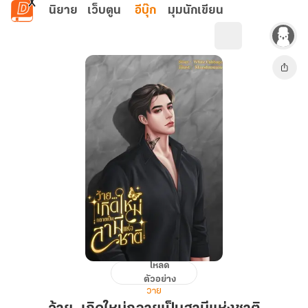
ข้ามไปยังเนื้อหาหลัก
นิยาย
เว็บตูน
อีบุ๊ก
มุมนักเขียน
โหลด
ว้าย..เกิด
ตัวอย่าง
ใหม่
วาย
กลาย