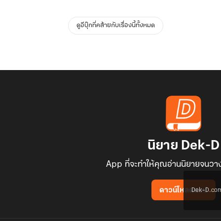
ดูอีบุ๊กที่คล้ายกับเรื่องนี้ทั้งหมด
นิยาย Dek-D
App ที่จะทำให้คุณอ่านนิยายจนวาง
Dek-D.com ใช
ดาวน์โหลดแอป