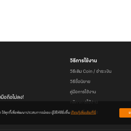
วิธีการใช้งาน
วิธีเติม Coin / ชำระเงิน
วิธีซื้อนิยาย
คู่มือการใช้งาน
มือถือไม่ลง!
กติกาการใช้งาน
้คุกกี้เพื่อพัฒนาประสบการณ์ของ ผู้ใช้ให้ดียิ่งขึ้น
เรียนรู้เพิ่มเติมที่นี่
ย
คำถามที่พบบ่อย