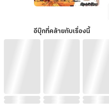
ย้อน
เวลา
มา
เป็น
อีบุ๊กที่คล้ายกับเรื่องนี้
นาง
ร้าย