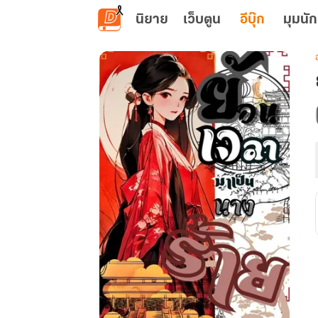
ข้ามไปยังเนื้อหาหลัก
นิยาย
เว็บตูน
อีบุ๊ก
มุมนัก
เ
ท