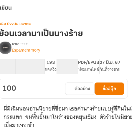
เขียน
อดีต ปัจจุบัน อนาคต
ย้อนเวลามาเป็นนางร้าย
นามปากกา
Espamemmory
(มี
รื่อง
e-
book)ย้อน
26.37K
254
193
PG ทั่วไป
PDF/EPUB
27 มิ.ย. 67
เวลา
จำนวนคำ
จำนวนหน้า (A5)
ยอดวิว
ระดับเนื้อหา
ประเภทไฟล์
วันที่วางขาย
มา
เป็น
นาง
100
ตัวอย่าง
ซื้ออีบุ๊ก
ร้าย
ี่
ตัว
มี่มีเฉินนอนอ่านนิยายที่ซื้อมา เธอด่านางร้ายแบบรู้สึกินใ
เอง
เกลียด
กระแทก จนฟื้นขึ้นมาในร่างของหยุนเซียง ตัวร้ายในนิยายที่เธอด่า นิยายตบจูบอ่
เมื่อมาเจอเข้า